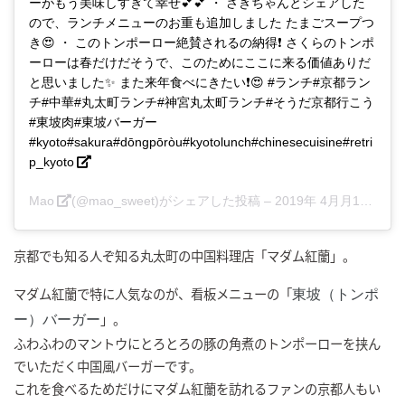
ーがもう美味しすぎて幸せ💕💕 ・ さきちゃんとシェアした
ので、ランチメニューのお重も追加しました たまごスープつ
き😍 ・ このトンポーロー絶賛されるの納得❗️ さくらのトンポ
ーローは春だけだそうで、このためにここに来る価値ありだ
と思いました✨ また来年食べにきたい❗️😍 #ランチ#京都ラン
チ#中華#丸太町ランチ#神宮丸太町ランチ#そうだ京都行こう
#東坡肉#東坡バーガー
#kyoto#sakura#dōngpōròu#kyotolunch#chinesecuisine#retri
p_kyoto
Mao
(@mao_sweet)がシェアした投稿 –
2019年 4月月13日午後7時15分PDT
京都でも知る人ぞ知る丸太町の中国料理店「マダム紅蘭」。
マダム紅蘭で特に人気なのが、看板メニューの「
東坡（トンポ
」。
ー）バーガー
ふわふわのマントウにとろとろの豚の角煮のトンポーローを挟ん
でいただく中国風バーガーです。
これを食べるためだけにマダム紅蘭を訪れるファンの京都人もい