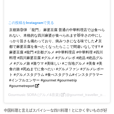
この投稿をInstagramで見る
京都第⑨弾 「龍門」 麻婆豆腐 普通の中華料理店では食べら
れない、本格的な四川麻婆が食べられます😻辛さの中にし
っかり旨さも備わっており、病みつきになる味でした🎵京
都で麻婆豆腐を食べたくなったらここで間違いなしです‼️ #
麻婆豆腐 #龍門 #京都グルメ #中華料理店 #中華料理 #四川
料理 #四川麻婆豆腐 #グルメ #グルメレポ #絶品 #絶品グル
メ #グルメ旅 #激ウマ #美味しい #ご当地グルメ #美食 #美
食の旅 #死ぬまでに食べたい #グルメファン #グルメレポー
ト #グルメスタグラム #食べスタグラム#インスタグラマー
#インフルエンサー #gourmet #gourmetrip
#gourmetreport
Gourmusic SORA (グルメ&音楽)
(@gourmet_traveller_on_the_earth)がシェアした投稿 –
中国料理と言えばスパイシーな四川料理！とにかく辛いものが好