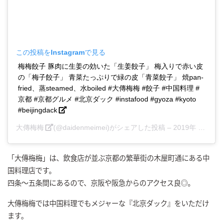
この投稿をInstagramで見る
梅梅餃子 豚肉に生姜の効いた「生姜餃子」 梅入りで赤い皮
の「梅子餃子」 青菜たっぷりで緑の皮「青菜餃子」 焼pan-
fried、蒸steamed、水boiled #大傳梅梅 #餃子 #中国料理 #
京都 #京都グルメ #北京ダック #instafood #gyoza #kyoto
#beijingdack
大傳梅梅
(@daidenmeimei)がシェアした投稿 –
2019年 4月月28日午前1時42分PDT
「大傳梅梅」は、飲食店が並ぶ京都の繁華街の木屋町通にある中
国料理店です。
四条～五条間にあるので、京阪や阪急からのアクセス良◎。
大傳梅梅では中国料理でもメジャーな『北京ダック』をいただけ
ます。