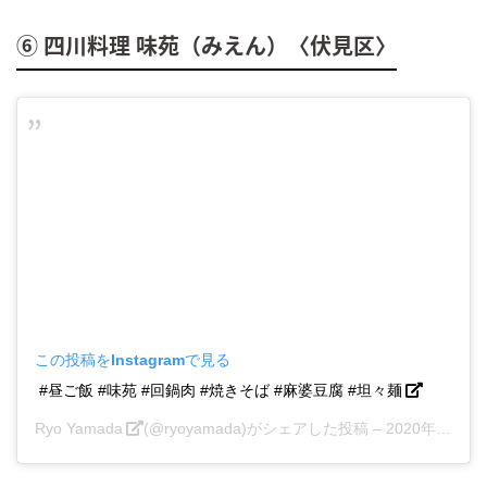
⑥ 四川料理 味苑（みえん）〈伏見区〉
この投稿をInstagramで見る
#昼ご飯 #味苑 #回鍋肉 #焼きそば #麻婆豆腐 #坦々麺
Ryo Yamada
(@ryoyamada)がシェアした投稿 –
2020年 1月月4日午後8時19分PST