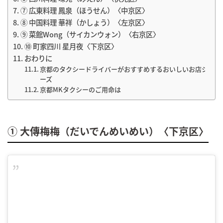
⑦ 広東料理 鳳泉（ほうせん）〈中京区〉
⑧ 中国料理 華祥（かしょう）〈左京区〉
⑨ 菜館Wong（サイカンウォン）〈右京区〉
⑩ 町家四川 星月夜〈下京区〉
おわりに
京都のタクシードライバーがおすすめするおいしいお店シリ
ーズ
京都MKタクシーのご用命は
① 大傳梅梅（だいでんめいめい）〈下京区〉