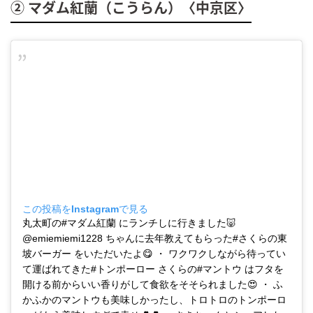
② マダム紅蘭（こうらん）〈中京区〉
この投稿をInstagramで見る
丸太町の#マダム紅蘭 にランチしに行きました🐷
@emiemiemi1228 ちゃんに去年教えてもらった#さくらの東
坡バーガー をいただいたよ😋 ・ ワクワクしながら待ってい
て運ばれてきた#トンポーロー さくらの#マントウ はフタを
開ける前からいい香りがして食欲をそそられました😍 ・ ふ
かふかのマントウも美味しかったし、トロトロのトンポーロ