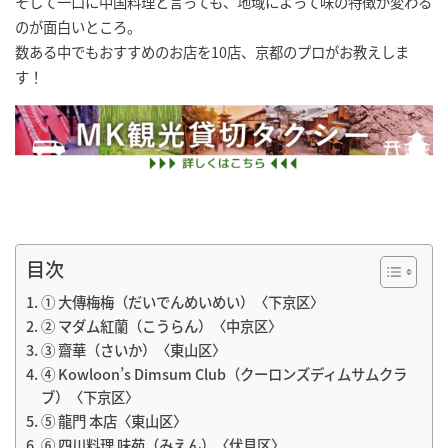
そして一口に中国料理と言っても、地域によって味の特徴が変わる
のが面白いところ。
数ある中でもおすすめのお店を10店、京都のプロがお教えしま
す！
目次
① 大傳梅梅（だいでんめいめい）〈下京区〉
② マダム紅蘭（こうらん）〈中京区〉
③ 齋華（さいか）〈東山区〉
④ Kowloon’s Dimsum Club（クーロンズディムサムクラ
ブ）〈下京区〉
⑤ 龍門 本店〈東山区〉
⑥ 四川料理 味苑（みえん）〈伏見区〉