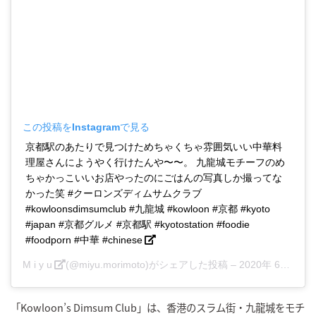
この投稿をInstagramで見る
京都駅のあたりで見つけためちゃくちゃ雰囲気いい中華料
理屋さんにようやく行けたんや〜〜。 九龍城モチーフのめ
ちゃかっこいいお店やったのにごはんの写真しか撮ってな
かった笑 #クーロンズディムサムクラブ
#kowloonsdimsumclub #九龍城 #kowloon #京都 #kyoto
#japan #京都グルメ #京都駅 #kyotostation #foodie
#foodporn #中華 #chinese
M i y u
(@miyu.morimoto)がシェアした投稿 –
2020年 6月月24日午前12時43分PDT
「Kowloon’s Dimsum Club」は、香港のスラム街・九龍城をモチ