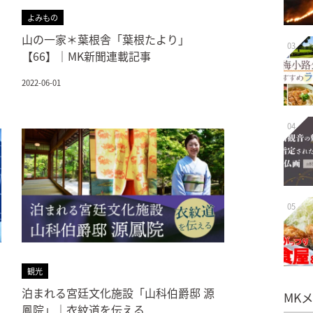
よみもの
山の一家＊葉根舎「葉根たより」
03
【66】｜MK新聞連載記事
2022-06-01
04
05
観光
泊まれる宮廷文化施設「山科伯爵邸 源
MK
鳳院」｜衣紋道を伝える