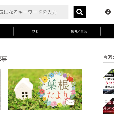
ひと
趣味／生活
記事
今週
01
02