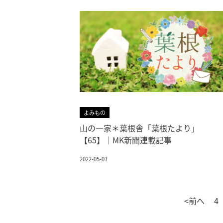
よみもの
山の一家＊葉根舎「葉根たより」
【65】｜MK新聞連載記事
2022-05-01
<前へ
4