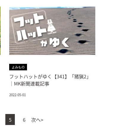
よみもの
フットハットがゆく【341】「猪猟2」
｜MK新聞連載記事
2022-05-01
5
6
次へ>