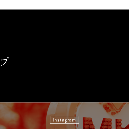
、
プ
Instagram