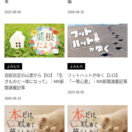
事
編
2025-08-06
2006-08-20
よみもの
よみもの
自給自足の山里から【92】「生
フットハットがゆく【115】
きものと一体になって」｜MK新
「一等心意」｜MK新聞連載記事
聞連載記事
2025-08-06
2006-08-16