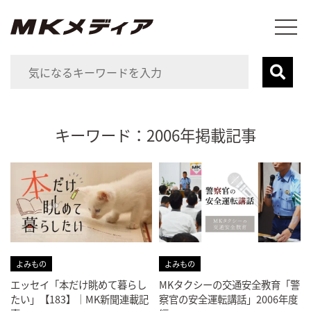
キーワード：2006年掲載記事
よみもの
よみもの
エッセイ「本だけ眺めて暮らし
MKタクシーの交通安全教育「警
たい」【183】｜MK新聞連載記
察官の安全運転講話」2006年度