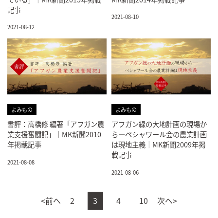
記事
2021-08-10
2021-08-12
よみもの
よみもの
書評：高橋修 編著「アフガン農
アフガン緑の大地計画の現場か
業支援奮闘記」｜MK新聞2010
ら―ペシャワール会の農業計画
年掲載記事
は現地主義｜MK新聞2009年掲
載記事
2021-08-08
2021-08-06
<前へ
2
3
4
10
次へ>