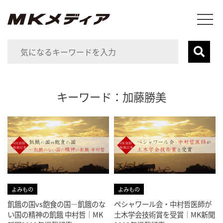
キーワード：加藤勝美
よみもの
よみもの
飢餓の国vs飽食の国―飢餓のな
ペシャワール会・中村哲医師が
い国の精神の飢餓 中村哲｜MK
土木学会技術賞を受賞｜MK新聞