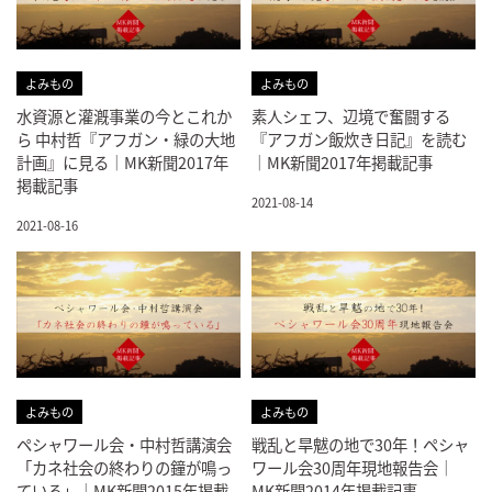
よみもの
よみもの
水資源と灌漑事業の今とこれか
素人シェフ、辺境で奮闘する
ら 中村哲『アフガン・緑の大地
『アフガン飯炊き日記』を読む
計画』に見る｜MK新聞2017年
｜MK新聞2017年掲載記事
掲載記事
2021-08-14
2021-08-16
よみもの
よみもの
ペシャワール会・中村哲講演会
戦乱と旱魃の地で30年！ペシャ
「カネ社会の終わりの鐘が鳴っ
ワール会30周年現地報告会｜
ている」｜MK新聞2015年掲載
MK新聞2014年掲載記事