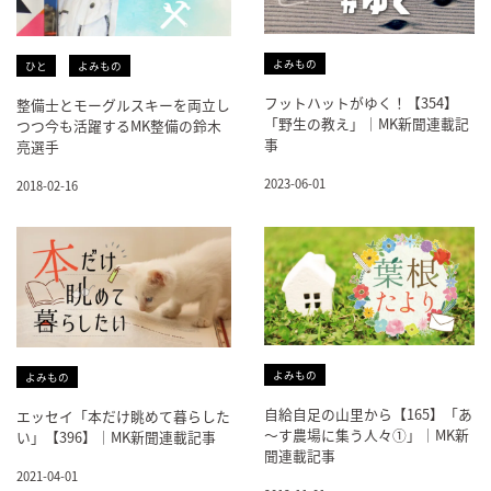
よみもの
ひと
よみもの
フットハットがゆく！【354】
整備士とモーグルスキーを両立し
「野生の教え」｜MK新聞連載記
つつ今も活躍するMK整備の鈴木
事
亮選手
2023-06-01
2018-02-16
よみもの
よみもの
自給自足の山里から【165】「あ
エッセイ「本だけ眺めて暮らした
～す農場に集う人々①」｜MK新
い」【396】｜MK新聞連載記事
聞連載記事
2021-04-01