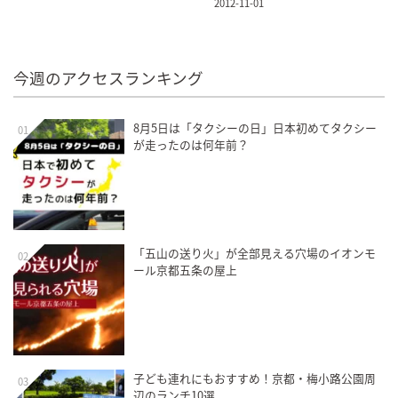
2012-11-01
今週のアクセスランキング
8月5日は「タクシーの日」日本初めてタクシー
01
が走ったのは何年前？
「五山の送り火」が全部見える穴場のイオンモ
02
ール京都五条の屋上
子ども連れにもおすすめ！京都・梅小路公園周
03
辺のランチ10選