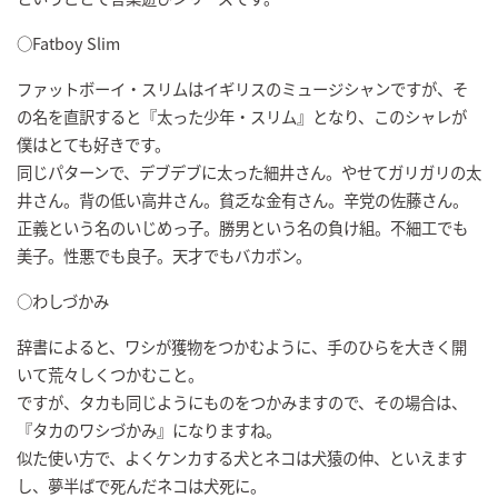
○Fatboy Slim
ファットボーイ・スリムはイギリスのミュージシャンですが、そ
の名を直訳すると『太った少年・スリム』となり、このシャレが
僕はとても好きです。
同じパターンで、デブデブに太った細井さん。やせてガリガリの太
井さん。背の低い高井さん。貧乏な金有さん。辛党の佐藤さん。
正義という名のいじめっ子。勝男という名の負け組。不細工でも
美子。性悪でも良子。天才でもバカボン。
○わしづかみ
辞書によると、ワシが獲物をつかむように、手のひらを大きく開
いて荒々しくつかむこと。
ですが、タカも同じようにものをつかみますので、その場合は、
『タカのワシづかみ』になりますね。
似た使い方で、よくケンカする犬とネコは犬猿の仲、といえます
し、夢半ばで死んだネコは犬死に。