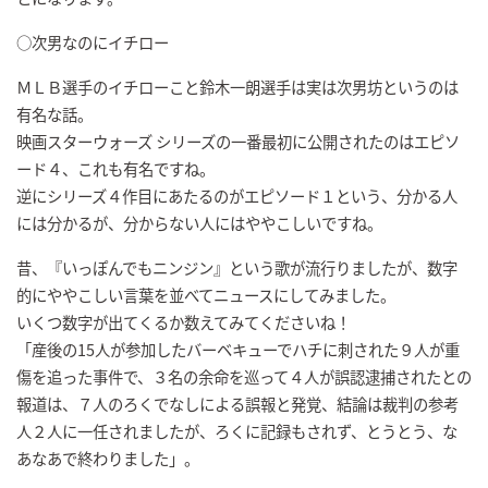
○次男なのにイチロー
ＭＬＢ選手のイチローこと鈴木一朗選手は実は次男坊というのは
有名な話。
映画スターウォーズ シリーズの一番最初に公開されたのはエピソ
ード４、これも有名ですね。
逆にシリーズ４作目にあたるのがエピソード１という、分かる人
には分かるが、分からない人にはややこしいですね。
昔、『いっぽんでもニンジン』という歌が流行りましたが、数字
的にややこしい言葉を並べてニュースにしてみました。
いくつ数字が出てくるか数えてみてくださいね！
「産後の15人が参加したバーベキューでハチに刺された９人が重
傷を追った事件で、３名の余命を巡って４人が誤認逮捕されたとの
報道は、７人のろくでなしによる誤報と発覚、結論は裁判の参考
人２人に一任されましたが、ろくに記録もされず、とうとう、な
あなあで終わりました」。