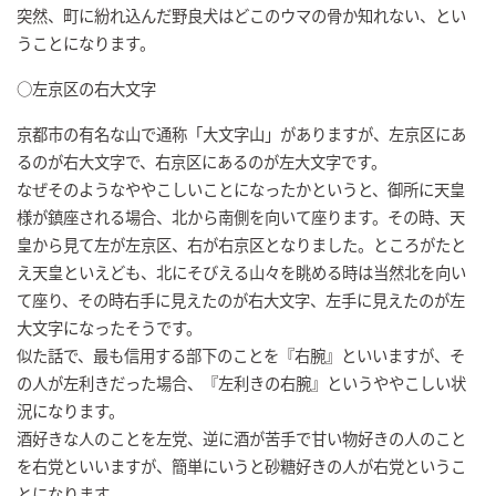
突然、町に紛れ込んだ野良犬はどこのウマの骨か知れない、とい
うことになります。
○左京区の右大文字
京都市の有名な山で通称「大文字山」がありますが、左京区にあ
るのが右大文字で、右京区にあるのが左大文字です。
なぜそのようなややこしいことになったかというと、御所に天皇
様が鎮座される場合、北から南側を向いて座ります。その時、天
皇から見て左が左京区、右が右京区となりました。ところがたと
え天皇といえども、北にそびえる山々を眺める時は当然北を向い
て座り、その時右手に見えたのが右大文字、左手に見えたのが左
大文字になったそうです。
似た話で、最も信用する部下のことを『右腕』といいますが、そ
の人が左利きだった場合、『左利きの右腕』というややこしい状
況になります。
酒好きな人のことを左党、逆に酒が苦手で甘い物好きの人のこと
を右党といいますが、簡単にいうと砂糖好きの人が右党というこ
とになります。