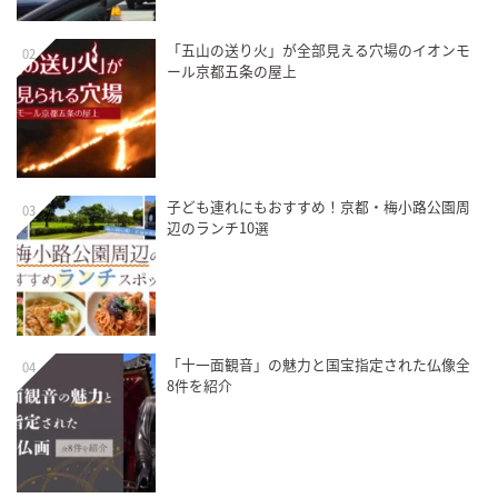
「五山の送り火」が全部見える穴場のイオンモ
02
ール京都五条の屋上
子ども連れにもおすすめ！京都・梅小路公園周
03
辺のランチ10選
「十一面観音」の魅力と国宝指定された仏像全
04
8件を紹介