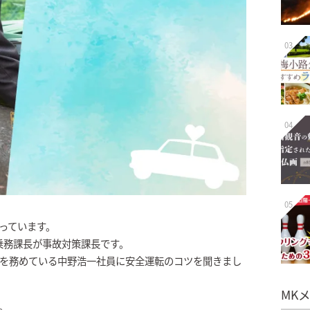
03
04
05
っています。
乗務課長が事故対策課長です。
長を務めている中野浩一社員に安全運転のコツを聞きまし
MK
。