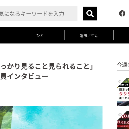
ひと
趣味／生活
っかり見ること見られること」
今週
員インタビュー
01
02