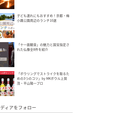
子ども連れにもおすすめ！京都・梅
小路公園周辺のランチ10選
「十一面観音」の魅力と国宝指定さ
れた仏像全8件を紹介
「ボウリングでストライクを取るた
めの3つのコツ」by MKボウル上賀
茂・平山陽一プロ
メディアをフォロー