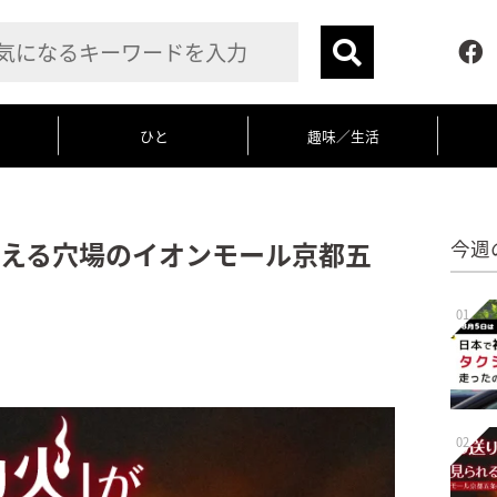
ひと
趣味／生活
える穴場のイオンモール京都五
今週
01
02