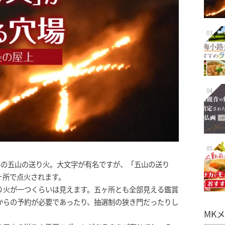
03
04
05
事の五山の送り火。大文字が有名ですが、「五山の送り
ヶ所で点火されます。
り火が一つくらいは見えます。五ヶ所とも全部見える鑑賞
からの予約が必要であったり、抽選制の狭き門だったりし
MK