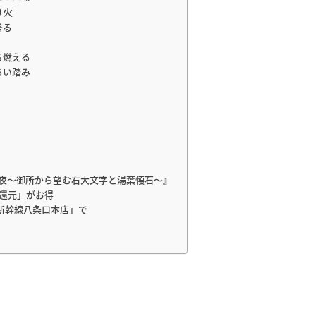
り火
盛る
ら燃える
ろい踏み
る夜～御所から望む右大文字と湯葉懐石～』
還元」がお得
新幹線八条口本店」で