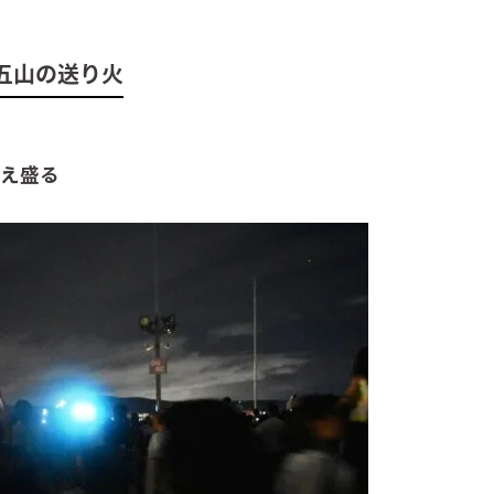
五山の送り火
え盛る