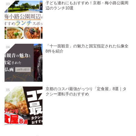
子ども連れにもおすすめ！京都・梅小路公園周
03
辺のランチ10選
「十一面観音」の魅力と国宝指定された仏像全
04
8件を紹介
京都のコスパ最強がっつり「定食屋」8選｜タ
05
クシー運転手のおすすめ