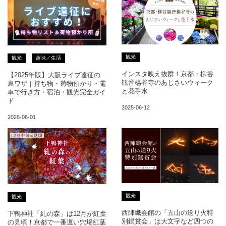
観光
観光
趣味／生活
インスタ映え抜群！京都・柳谷
【2025年版】大阪ライブ遠征の
観音楊谷寺のあじさいウィーク
裏ワザ｜持ち物・荷物預かり・電
と花手水
車で行き方・宿泊・観光完全ガイ
ド
2025-06-12
2026-06-01
観光
観光
西陣織会館の「五山の送り火特
下鴨神社「糺の森」は12月が紅葉
別鑑賞会」は大文字など四つの
の見頃！京都で一番遅い穴場紅葉