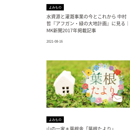
よみもの
水資源と灌漑事業の今とこれから 中村
哲『アフガン・緑の大地計画』に見る｜
MK新聞2017年掲載記事
2021-08-16
よみもの
山の一家＊葉根舎「葉根たより」