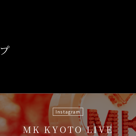
、
プ
Instagram
MK KYOTO LIVE