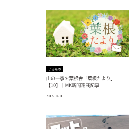
よみもの
山の一家＊葉根舎「葉根たより」
【10】｜MK新聞連載記事
2017-10-01