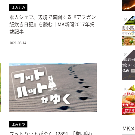
よみもの
素人シェフ、辺境で奮闘する『アフガン
03
飯炊き日記』を読む｜MK新聞2017年掲
載記事
2021-08-14
04
05
よみもの
MK
フットハットがゆく【289】「拳四朗」