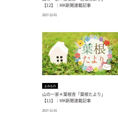
【12】｜MK新聞連載記事
2017-12-01
よみもの
山の一家＊葉根舎「葉根たより」
【11】｜MK新聞連載記事
2017-11-01