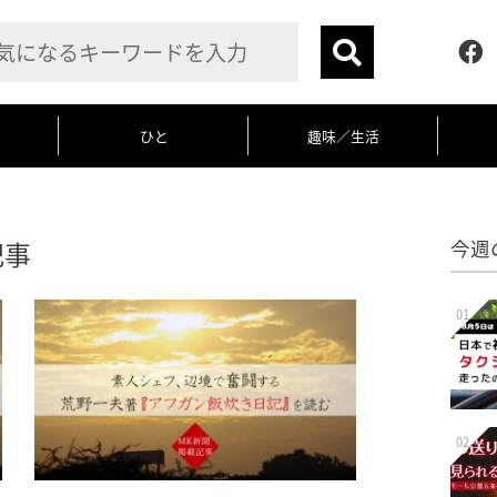
ひと
趣味／生活
記事
今週
01
02