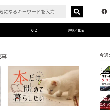
ひと
趣味／生活
記事
今週
01
02