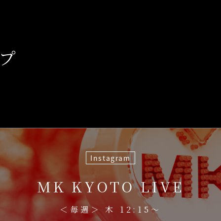
、
プ
Instagram
MK KYOTO LIVE
＜毎週＞ 木 12:15〜