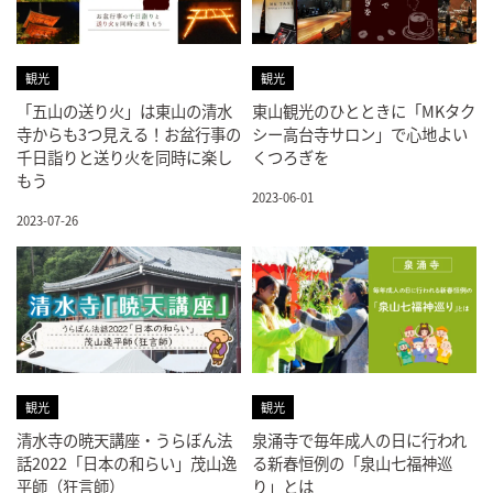
観光
観光
「五山の送り火」は東山の清水
東山観光のひとときに「MKタク
寺からも3つ見える！お盆行事の
シー高台寺サロン」で心地よい
千日詣りと送り火を同時に楽し
くつろぎを
もう
2023-06-01
2023-07-26
観光
観光
清水寺の暁天講座・うらぼん法
泉涌寺で毎年成人の日に行われ
話2022「日本の和らい」茂山逸
る新春恒例の「泉山七福神巡
平師（狂言師）
り」とは