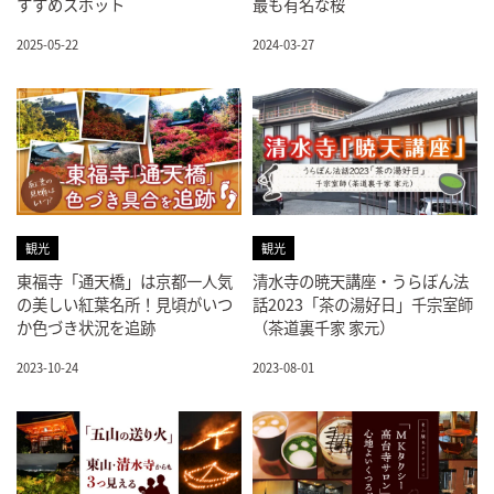
すすめスポット
最も有名な桜
2025-05-22
2024-03-27
観光
観光
東福寺「通天橋」は京都一人気
清水寺の暁天講座・うらぼん法
の美しい紅葉名所！見頃がいつ
話2023「茶の湯好日」千宗室師
か色づき状況を追跡
（茶道裏千家 家元）
2023-10-24
2023-08-01