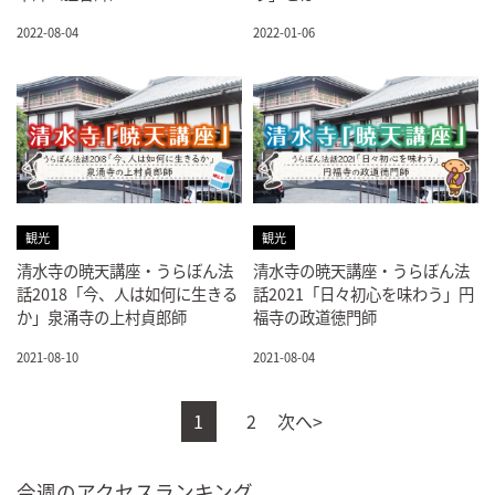
2022-08-04
2022-01-06
観光
観光
清水寺の暁天講座・うらぼん法
清水寺の暁天講座・うらぼん法
話2018「今、人は如何に生きる
話2021「日々初心を味わう」円
か」泉涌寺の上村貞郎師
福寺の政道徳門師
2021-08-10
2021-08-04
1
2
次へ>
今週のアクセスランキング