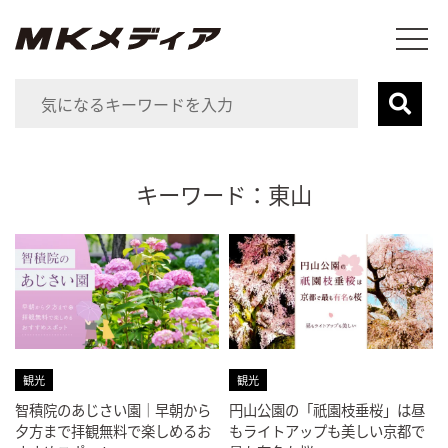
キーワード：東山
観光
観光
智積院のあじさい園｜早朝から
円山公園の「祇園枝垂桜」は昼
夕方まで拝観無料で楽しめるお
もライトアップも美しい京都で