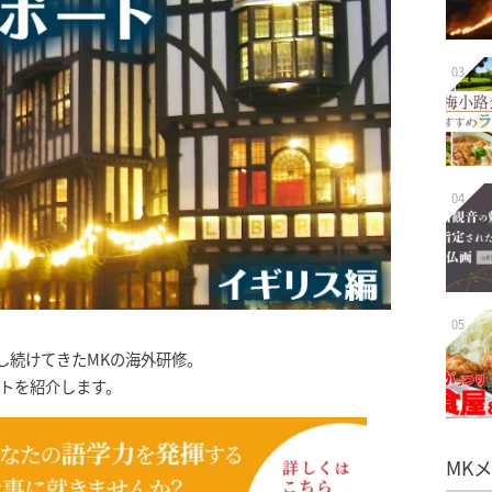
03
04
05
化し続けてきたMKの海外研修。
ートを紹介します。
MK