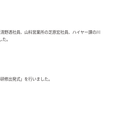
の清野透社員、山科営業所の芝原宏社員、ハイヤー課の川
した。
海外研修出発式」を行いました。