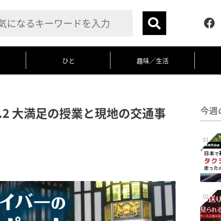
ひと
趣味／生活
l.2 大満足の授業と現地の交通事
今週
01
02