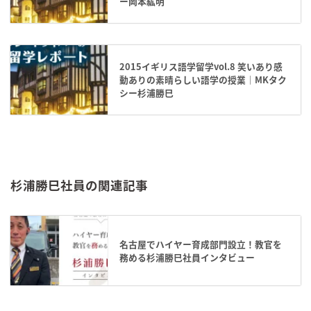
ー岡本紘明
2015イギリス語学留学vol.8 笑いあり感
動ありの素晴らしい語学の授業｜MKタク
シー杉浦勝巳
杉浦勝巳社員の関連記事
名古屋でハイヤー育成部門設立！教官を
務める杉浦勝巳社員インタビュー