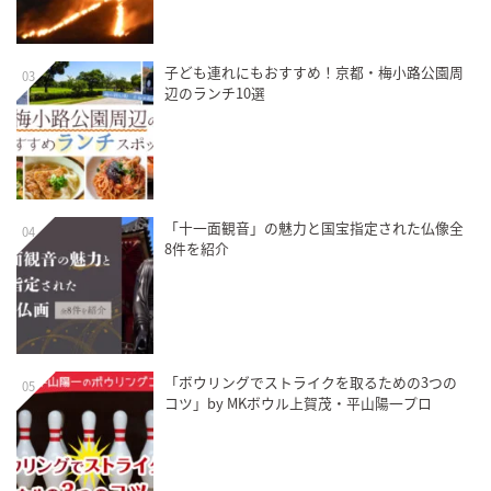
子ども連れにもおすすめ！京都・梅小路公園周
03
辺のランチ10選
「十一面観音」の魅力と国宝指定された仏像全
04
8件を紹介
「ボウリングでストライクを取るための3つの
05
コツ」by MKボウル上賀茂・平山陽一プロ