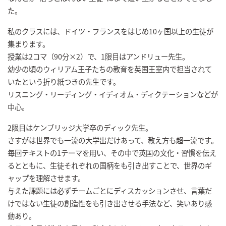
た。
私のクラスには、ドイツ・フランスをはじめ10ヶ国以上の生徒が
集まります。
授業は2コマ（90分×2）で、1限目はアンドリュー先生。
幼少の頃のウィリアム王子たちの教育を英国王室内で担当されて
いたという折り紙つきの先生です。
リスニング・リーディング・イディオム・ディクテーションなどが
中心。
2限目はケンブリッジ大学卒のディック先生。
さすがは世界でも一流の大学出だけあって、教え方も超一流です。
毎回テキストの1テーマを用い、その中で英国の文化・習慣を伝え
るとともに、生徒それぞれの国柄をも引き出すことで、世界のギ
ャップを理解させます。
与えた課題には必ずチームごとにディスカッションさせ、言葉だ
けではない生徒の創造性をも引き出させる手法など、笑いあり感
動あり。