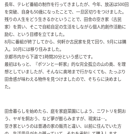
長年、テレビ番組の制作を行ってきましたが、今年、放送は500回
を突破、自身も50歳になったことで、一旦区切りをつけました。
残りの人生をどう生きるかということで、田舎の空き家（古民
家）を買い、そこで自給自足の生活をしながら個人的創作活動に
励む、という目標を立てました。
8月に番組が終了してから、何軒か古民家を見て回り、9月には購
入。10月には移り住みました。
京都市内から下道で1時間20分という感じです。
最初はもっと、『ポツンと一軒家』的な完全孤立の山の奥、を理
想としていましたが、そんなに奥地まで行かなくても、たっぷり
田舎感が味わえる物件を見つけましたので、そちらに決めまし
た。
田舎暮らしを始めたら、庭を家庭菜園にしよう、ニワトリを飼お
う、ヤギを飼おう、など夢が膨らみますが、現実は…。
空き家というのは普通の家の販売と違い、以前に住んでいた方
の、生活用品が丸々残っていて、それを承知して購入します。