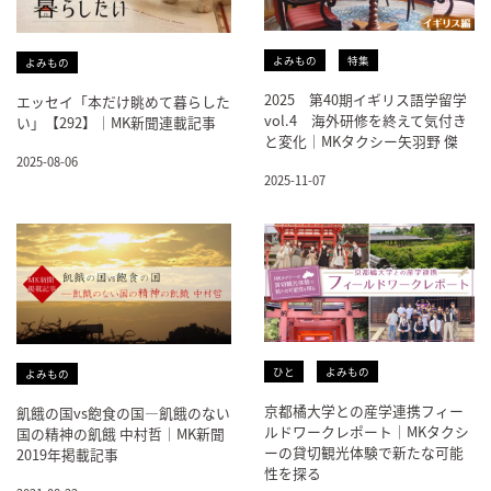
よみもの
特集
よみもの
2025 第40期イギリス語学留学
エッセイ「本だけ眺めて暮らした
vol.4 海外研修を終えて気付き
い」【292】｜MK新聞連載記事
と変化｜MKタクシー矢羽野 傑
2025-08-06
2025-11-07
ひと
よみもの
よみもの
京都橘大学との産学連携フィー
飢餓の国vs飽食の国―飢餓のない
ルドワークレポート│MKタクシ
国の精神の飢餓 中村哲｜MK新聞
ーの貸切観光体験で新たな可能
2019年掲載記事
性を探る