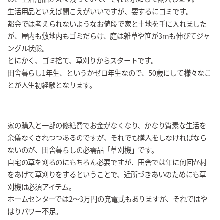
生活用品といえば聞こえがいいですが、要するにゴミです。
都会では考えられないようなお値段で家と土地を手に入れました
が、屋内も敷地内もゴミだらけ、庭は雑草や笹が3ｍも伸びてジャ
ングル状態。
とにかく、ゴミ捨て、草刈りからスタートです。
田舎暮らし1年生、というかゼロ年生なので、50歳にして様々なこ
とが人生初経験となります。
家の購入と一部の修繕費でお金がなくなり、かなり質素な生活を
余儀なくされつつあるのですが、それでも購入をしなければなら
ないのが、田舎暮らしの必需品「草刈機」です。
自宅の草を刈るのにもちろん必要ですが、田舎では年に何回か村
をあげて草刈りをするということで、近所づきあいのためにも草
刈機は必須アイテム。
ホームセンターでは2～3万円の充電式もありますが、それではや
はりパワー不足。