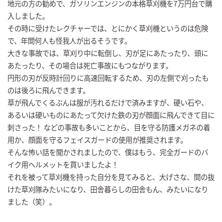
地元の方の勧めで、ガソリンエンジンの本格草刈機を7万円台で購
入しました。
その時に受けたレクチャーでは、とにかく草刈機というのは危険
で、年間何人も怪我人が出るそうです。
大きな事故では、草刈り中に転倒し、刃が足にあたったり、頭に
あたったり、その場合は死亡事故にもつながります。
円形の刃が反時計回りに高速回転するため、刃の左側で刈ったも
のは後ろに飛んできます。
草が飛んでくるぶんは服が汚れるだけで済みますが、硬い石や、
あるいは硬いものにあたって欠けた鉄の刃が顔面に飛んできて目に
刺さった！ などの事故も多いことから、目を守る防護メガネの着
用か、顔面を守るフェイスガードの使用が推奨されます。
そんな怖い話を聞かされましたので、僕はもう、完全ガードのバ
イク用ヘルメットを買いましたよ！
それを被って草刈機を持った自分を見てみると、大げさな、間の抜
けた草刈隊みたいになり、田舎暮らしの田舎もん、みたいになり
ました（笑）。