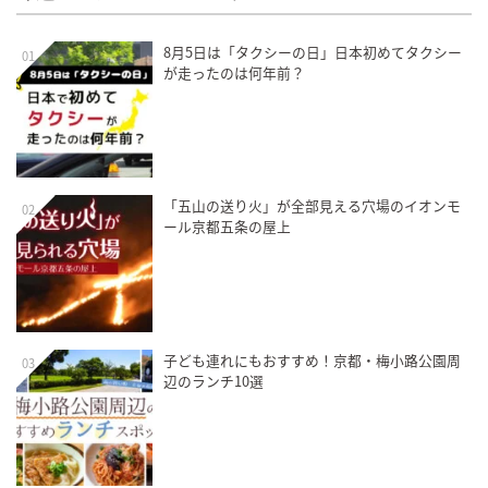
8月5日は「タクシーの日」日本初めてタクシー
01
が走ったのは何年前？
「五山の送り火」が全部見える穴場のイオンモ
02
ール京都五条の屋上
子ども連れにもおすすめ！京都・梅小路公園周
03
辺のランチ10選