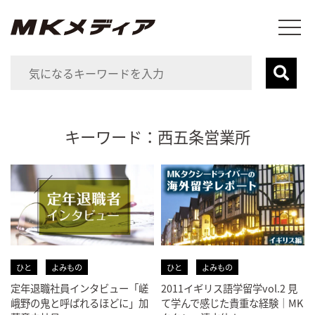
キーワード：西五条営業所
ひと
よみもの
ひと
よみもの
定年退職社員インタビュー「嵯
2011イギリス語学留学vol.2 見
峨野の鬼と呼ばれるほどに」加
て学んで感じた貴重な経験｜MK