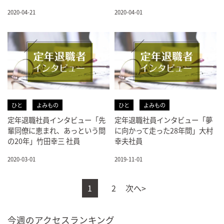
2020-04-21
2020-04-01
ひと
よみもの
ひと
よみもの
定年退職社員インタビュー「先
定年退職社員インタビュー「夢
輩同僚に恵まれ、あっという間
に向かって走った28年間」大村
の20年」竹田幸三 社員
幸夫社員
2020-03-01
2019-11-01
1
2
次へ>
今週のアクセスランキング