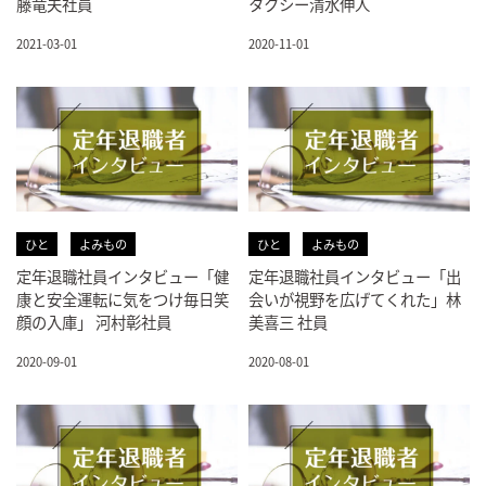
藤竜夫社員
タクシー清水伸人
2021-03-01
2020-11-01
ひと
よみもの
ひと
よみもの
定年退職社員インタビュー「健
定年退職社員インタビュー「出
康と安全運転に気をつけ毎日笑
会いが視野を広げてくれた」林
顔の入庫」 河村彰社員
美喜三 社員
2020-09-01
2020-08-01