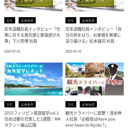
ひと
よみもの
ひと
よみもの
定年退職社員インタビュー「仕
定年退職社員インタビュー「自
事に対する責任感と緊張感が大
分の命をはり、お客様を無事に
事」下川芳博 社員
送り届ける」松本誠司 社員
2020-07-01
2020-05-01
ひと
よみもの
ひと
よみもの
2015フィリピン英語留学vol.1
観光ドライバーに直撃！清水伸
住めば都の充実した2週間｜MK
人社員「必殺技はHave you
タクシー福山広隆
ever been to Kyoto ?」