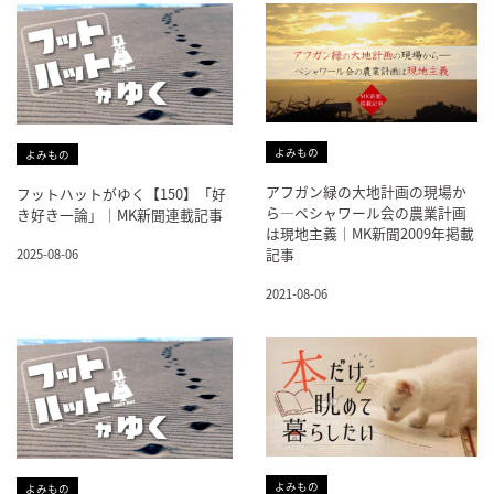
よみもの
よみもの
アフガン緑の大地計画の現場か
フットハットがゆく【150】「好
ら―ペシャワール会の農業計画
き好き一論」｜MK新聞連載記事
は現地主義｜MK新聞2009年掲載
記事
2025-08-06
2021-08-06
よみもの
よみもの