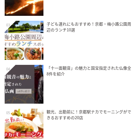
子ども連れにもおすすめ！京都・梅小路公園周
03
辺のランチ10選
「十一面観音」の魅力と国宝指定された仏像全
04
8件を紹介
観光、出勤前に！京都駅ナカでモーニングがで
05
きるおすすめの20店