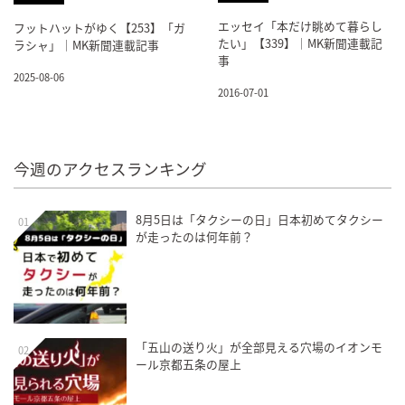
エッセイ「本だけ眺めて暮らし
フットハットがゆく【253】「ガ
たい」【339】｜MK新聞連載記
ラシャ」｜MK新聞連載記事
事
2025-08-06
2016-07-01
今週のアクセスランキング
8月5日は「タクシーの日」日本初めてタクシー
01
が走ったのは何年前？
「五山の送り火」が全部見える穴場のイオンモ
02
ール京都五条の屋上