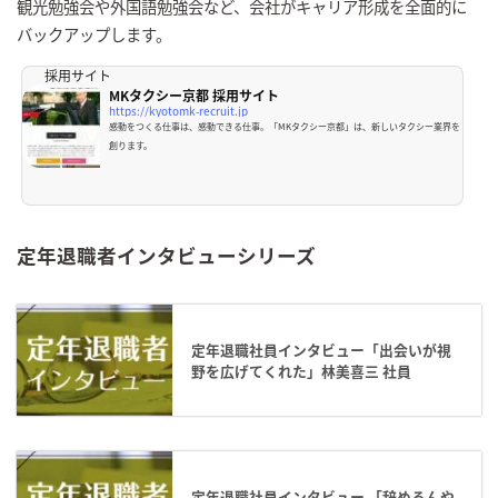
観光勉強会や外国語勉強会など、会社がキャリア形成を全面的に
バックアップします。
採用サイト
MKタクシー京都 採用サイト
https://kyotomk-recruit.jp
感動をつくる仕事は、感動できる仕事。「MKタクシー京都」は、新しいタクシー業界を
創ります。
定年退職者インタビューシリーズ
定年退職社員インタビュー「出会いが視
野を広げてくれた」林美喜三 社員
定年退職社員インタビュー 「辞めるんや