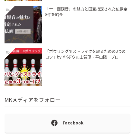
「十一面観音」の魅力と国宝指定された仏像全
04
8件を紹介
「ボウリングでストライクを取るための3つの
05
コツ」by MKボウル上賀茂・平山陽一プロ
MKメディアをフォロー
Facebook