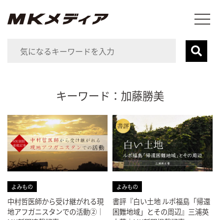
キーワード：加藤勝美
よみもの
よみもの
中村哲医師から受け継がれる現
書評『白い土地 ルポ福島「帰還
地アフガニスタンでの活動②｜
困難地域」とその周辺』三浦英