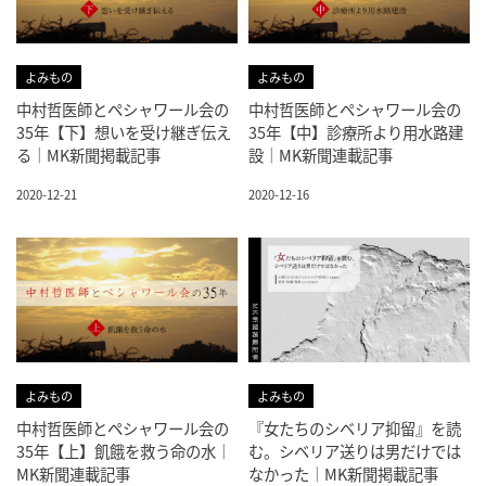
よみもの
よみもの
中村哲医師とペシャワール会の
中村哲医師とペシャワール会の
35年【下】想いを受け継ぎ伝え
35年【中】診療所より用水路建
る｜MK新聞掲載記事
設｜MK新聞連載記事
2020-12-21
2020-12-16
よみもの
よみもの
中村哲医師とペシャワール会の
『女たちのシベリア抑留』を読
35年【上】飢餓を救う命の水｜
む。シベリア送りは男だけでは
MK新聞連載記事
なかった｜MK新聞掲載記事