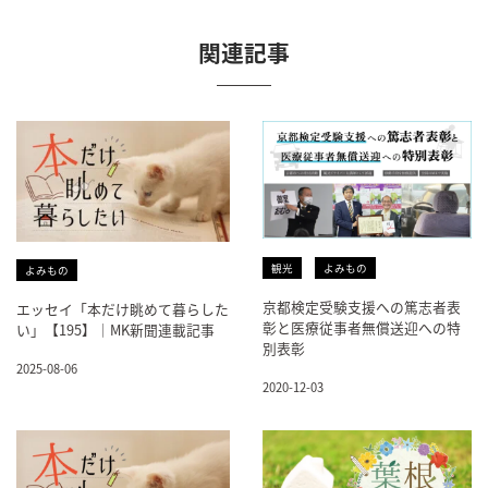
関連記事
観光
よみもの
よみもの
京都検定受験支援への篤志者表
エッセイ「本だけ眺めて暮らした
彰と医療従事者無償送迎への特
い」【195】｜MK新聞連載記事
別表彰
2025-08-06
2020-12-03