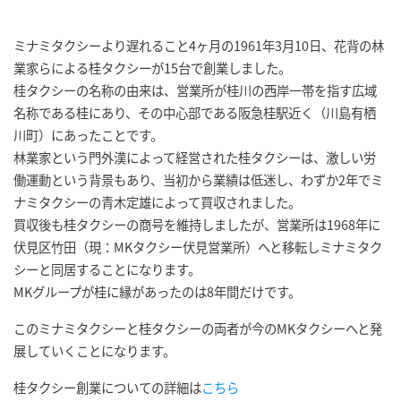
ミナミタクシーより遅れること4ヶ月の1961年3月10日、花背の林
業家らによる桂タクシーが15台で創業しました。
桂タクシーの名称の由来は、営業所が桂川の西岸一帯を指す広域
名称である桂にあり、その中心部である阪急桂駅近く（川島有栖
川町）にあったことです。
林業家という門外漢によって経営された桂タクシーは、激しい労
働運動という背景もあり、当初から業績は低迷し、わずか2年でミ
ナミタクシーの青木定雄によって買収されました。
買収後も桂タクシーの商号を維持しましたが、営業所は1968年に
伏見区竹田（現：MKタクシー伏見営業所）へと移転しミナミタク
シーと同居することになります。
MKグループが桂に縁があったのは8年間だけです。
このミナミタクシーと桂タクシーの両者が今のMKタクシーへと発
展していくことになります。
桂タクシー創業についての詳細は
こちら