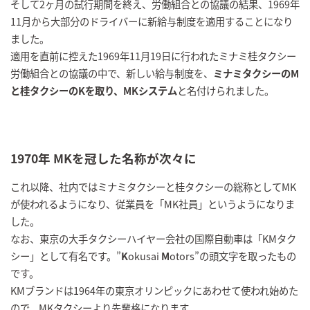
そして2ヶ月の試行期間を終え、労働組合との協議の結果、1969年
11月から大部分のドライバーに新給与制度を適用することになり
ました。
適用を直前に控えた1969年11月19日に行われたミナミ桂タクシー
労働組合との協議の中で、新しい給与制度を、
ミナミタクシーのM
と桂タクシーのKを取り、MKシステム
と名付けられました。
1970年 MKを冠した名称が次々に
これ以降、社内ではミナミタクシーと桂タクシーの総称としてMK
が使われるようになり、従業員を「MK社員」というようになりま
した。
なお、東京の大手タクシーハイヤー会社の国際自動車は「KMタク
シー」として有名です。”
K
okusai
M
otors”の頭文字を取ったもの
です。
KMブランドは1964年の東京オリンピックにあわせて使われ始めた
ので、MKタクシーより先輩格になります。