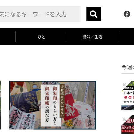
ひと
趣味／生活
今週
01
02