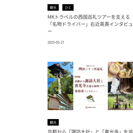
観光
ひと
MKトラベルの西国巡礼ツアーを支える
「名物ドライバー」右近英貴インタビュ
ー
2025-05-27
観光
京都から「諏訪大社」と「善光寺」を巡