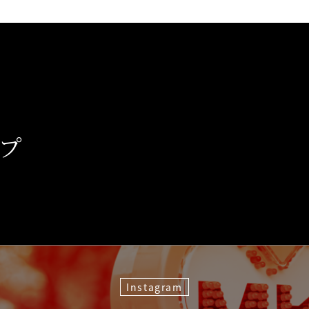
、
プ
Instagram