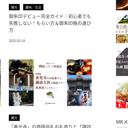
観光
趣味／生活
御朱印デビュー完全ガイド｜初心者でも
03
失敗しない！もらい方＆御朱印帳の選び
方
2025-02-14
04
05
観光
MK
「善光寺」の西国巡礼お礼参りと「諏訪