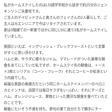
私がホームステイしたのはLSI語学学校から徒歩で約25分のジェン
キンソンご夫妻宅です。
ご主人のデイビッドさんと奥さんのフェイさんの2人暮らしで、ご
主人は元エンジニアで今はリタイアされています。
家は3階建ての一軒家でほかに同じLSIに通う3名がホームステイし
ていました。
英国といえば、イングリッシュ・ブレックファーストという言葉
がすぐに思い浮かびます。
ハムと卵、サラダに様々なジャム、ママレードがついた豪華な朝
食をあてにしていた私ですが、ホームステイ先の朝食は、トース
ト2枚とシリアル（コーン・フレーク）それとコーヒーか紅茶とい
う内容でした。
裕福な家庭の奥様方だという同じホームステイメンバーのベロニ
カとインナは、自国では毎日サラダをいっぱい、それにチーズと
ハム、オレンジジュース、果物といった贅沢な朝食を食べていたと
のことです。
朝食にたいそう不満を持ち、挙句の果て自分たちで勝手にチー