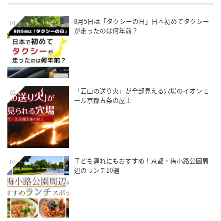
8月5日は「タクシーの日」日本初めてタクシー
01
が走ったのは何年前？
「五山の送り火」が全部見える穴場のイオンモ
02
ール京都五条の屋上
子ども連れにもおすすめ！京都・梅小路公園周
03
辺のランチ10選