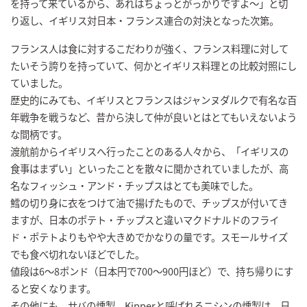
を持って来ているから、あれはちょっとがっかりですよ～」と切
り返し、イギリス対日本・フランス連合の対決となった次第。
フランス人は食に対するこだわりが強く、フランス料理に対して
たいそう誇りを持っていて、何かとイギリス料理との比較対照にし
ていました。
歴史的にみても、イギリスとフランスはジャンヌダルクで有名な百
年戦争を戦うなど、昔から決して仲が良いとはとてもいえないよう
な間柄です。
渡航前からイギリスへ行ったことのある人々から、「イギリスの
食事はまずい」といったことを散々に聞かされていましたが、高
名なフィッシュ・アンド・チップスはとても美味でした。
鱈の切り身に衣をつけて油で揚げたもので、チップスが付いてき
ますが、日本のポテト・チップスと違いマクドナルドのフライ
ド・ポテトよりもやや大きめでかなりの量です。スモールサイズ
でも食べ切れないほどでした。
値段は6～8ポンド（日本円で700～900円ほど）で、持ち帰りにす
ると安くなります。
その他にも、サバの燻製、Kipperと呼ばれるニシンの燻製は、日