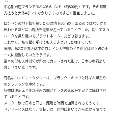
す。
中心部周遊プランであれば6.6ポンド（約800円）です。その都度
支払うと大体4ポンドかかりますのですごく重宝しました。
ロンドンの地下鉄で驚いたのは地下50ｍ以上あるのではないかと
思われるほど深い場所を電車が走っていることでした。長いエスカ
レータを乗り継いでプラットホームにたどり着きます。
これなら、核攻撃を受けても大丈夫といった様子でした。
実際、第2次世界大戦中のロンドン大空襲のとき市民は地下鉄のホ
ームに避難していたそうです。
電車の形も天井部分が斜めにカットされた形で、日本の車両より
幾分せまい感じです。
有名なロンドン・タクシーは、ブラック・キャブと呼ばれ黒塗り
のクラシックな車体です。
特徴は運転席と後部座席の間がガラスの遮蔽板で完全に隔離され
ていることです。
メーター制で日本と同じく距離と時間で加算されるそうです。
ドアサービスはなく、支払いは目的地に着いてから車から降りて