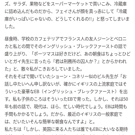
ズ、サラダ、果物などをスーパーマーケットで買いこみ、冷蔵庫
に詰め込んだものだから、フェイさんが顔を真っ赤にして「冷蔵
庫がいっぱいじゃないの、どうしてくれるの!!」と怒ってしまいま
した。
昼食時、学校のカフェテリアでフランス人の友人ジーンとベロニ
カと私との間でそのイングリッシュ・ブレックファーストの話で
盛り上がり、「ポーツマスは好きだけど、あの朝食はちょっとひど
いとガイ先生に言ったら『君は刑務所の囚人か？』とからかわれ
た」と、散々私がこきおろしていました。
それをそばで聞いていたショーン・コネリー似のビル先生が「お
話し中たいへん申し訳ないが、確かにイギリスの上流家庭ではそ
ういった豪華なEB（イングリッシュ・ブレックファースト）を出
す。私も子供のころはそういったEBで育った。しかし、それは50
年も前の話で、現代は、ほら、忙しい時代でしょう。EBは時間も
手間もかかるでしょう。だから、最近のイギリスの一般家庭で
は、だいたいそんな簡単な朝食なんですよ」と。
私たちは「しかし、英国に来る人たちは誰でもEBに大いなる期待