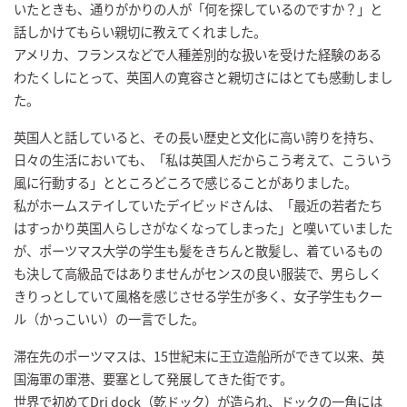
いたときも、通りがかりの人が「何を探しているのですか？」と
話しかけてもらい親切に教えてくれました。
アメリカ、フランスなどで人種差別的な扱いを受けた経験のある
わたくしにとって、英国人の寛容さと親切さにはとても感動しまし
た。
英国人と話していると、その長い歴史と文化に高い誇りを持ち、
日々の生活においても、「私は英国人だからこう考えて、こういう
風に行動する」とところどころで感じることがありました。
私がホームステイしていたデイビッドさんは、「最近の若者たち
はすっかり英国人らしさがなくなってしまった」と嘆いていました
が、ポーツマス大学の学生も髪をきちんと散髪し、着ているもの
も決して高級品ではありませんがセンスの良い服装で、男らしく
きりっとしていて風格を感じさせる学生が多く、女子学生もクー
ル（かっこいい）の一言でした。
滞在先のポーツマスは、15世紀末に王立造船所ができて以来、英
国海軍の軍港、要塞として発展してきた街です。
世界で初めてDri dock（乾ドック）が造られ、ドックの一角には