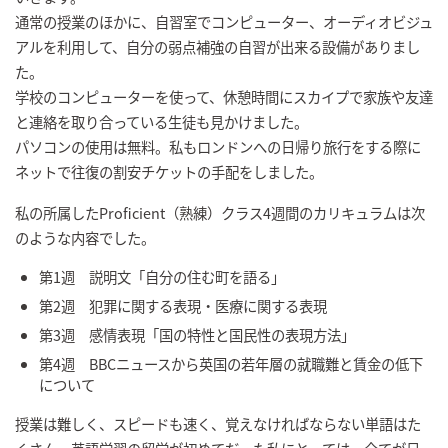
通常の授業のほかに、自習室でコンピューター、オーディオビジュ
アルを利用して、自分の弱点補強の自習が出来る設備がありまし
た。
学校のコンピューターを使って、休憩時間にスカイプで家族や友達
と連絡を取り合っている生徒も見かけました。
パソコンの使用は無料。私もロンドンへの日帰り旅行をする際に
ネットで往復の割安チケットの手配をしました。
私の所属したProficient（熟練）クラス4週間のカリキュラムは次
のような内容でした。
第1週 説明文「自分の住む町を語る」
第2週 犯罪に関する表現・医療に関する表現
第3週 感情表現「国の特性と国民性の表現方法」
第4週 BBCニュースから英国の若年層の就職難と賃金の低下
について
授業は難しく、スピードも速く、覚えなければならない単語はた