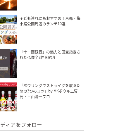
子ども連れにもおすすめ！京都・梅
小路公園周辺のランチ10選
「十一面観音」の魅力と国宝指定さ
れた仏像全8件を紹介
「ボウリングでストライクを取るた
めの3つのコツ」by MKボウル上賀
茂・平山陽一プロ
メディアをフォロー