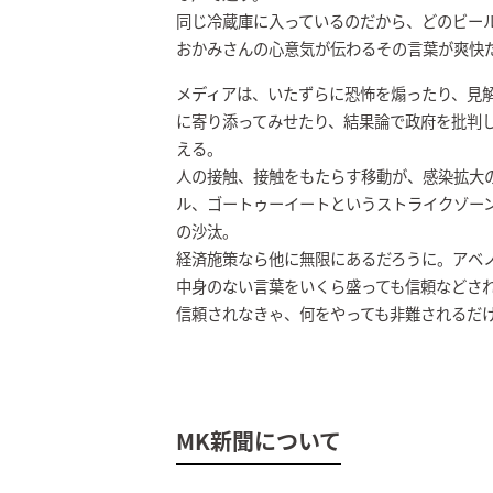
同じ冷蔵庫に入っているのだから、どのビー
おかみさんの心意気が伝わるその言葉が爽快
メディアは、いたずらに恐怖を煽ったり、見
に寄り添ってみせたり、結果論で政府を批判
える。
人の接触、接触をもたらす移動が、感染拡大
ル、ゴートゥーイートというストライクゾー
の沙汰。
経済施策なら他に無限にあるだろうに。アベ
中身のない言葉をいくら盛っても信頼などさ
信頼されなきゃ、何をやっても非難されるだ
MK新聞について