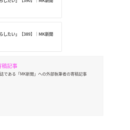
したい」【390】｜MK新聞
したい」【389】｜MK新聞
寄稿記事
報誌である「MK新聞」への外部執筆者の寄稿記事