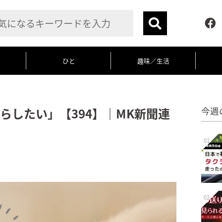
ひと
趣味／生活
らしたい」【394】｜MK新聞連
今週
01
02