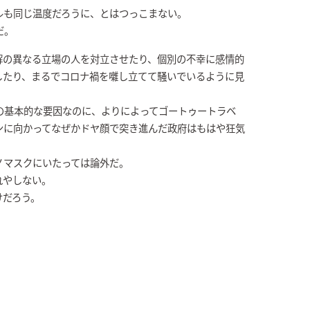
ルも同じ温度だろうに、とはつっこまない。
だ。
解の異なる立場の人を対立させたり、個別の不幸に感情的
したり、まるでコロナ禍を囃し立てて騒いでいるように見
の基本的な要因なのに、よりによってゴートゥートラベ
ンに向かってなぜかドヤ顔で突き進んだ政府はもはや狂気
ノマスクにいたっては論外だ。
れやしない。
けだろう。