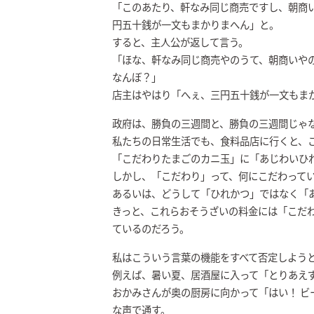
「このあたり、軒なみ同じ商売ですし、朝商
円五十銭が一文もまかりまへん」と。
すると、主人公が返して言う。
「ほな、軒なみ同じ商売やのうて、朝商いや
なんぼ？」
店主はやはり「へぇ、三円五十銭が一文もま
政府は、勝負の三週間と、勝負の三週間じゃ
私たちの日常生活でも、食料品店に行くと、
「こだわりたまごのカニ玉」に「あじわいひ
しかし、「こだわり」って、何にこだわって
あるいは、どうして「ひれかつ」ではなく「
きっと、これらおそうざいの料金には「こだ
ているのだろう。
私はこういう言葉の機能をすべて否定しよう
例えば、暑い夏、居酒屋に入って「とりあえ
おかみさんが奥の厨房に向かって「はい！ ビ
な声で通す。