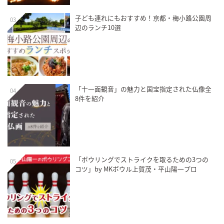
子ども連れにもおすすめ！京都・梅小路公園周
03
辺のランチ10選
「十一面観音」の魅力と国宝指定された仏像全
04
8件を紹介
「ボウリングでストライクを取るための3つの
05
コツ」by MKボウル上賀茂・平山陽一プロ