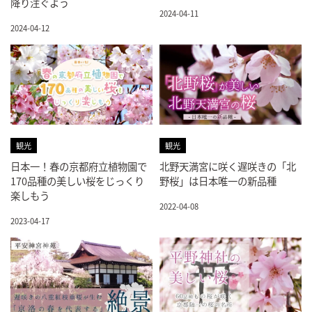
降り注ぐよう
2024-04-11
2024-04-12
観光
観光
日本一！春の京都府立植物園で
北野天満宮に咲く遅咲きの「北
170品種の美しい桜をじっくり
野桜」は日本唯一の新品種
楽しもう
2022-04-08
2023-04-17