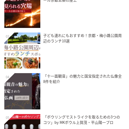
子ども連れにもおすすめ！京都・梅小路公園周
03
辺のランチ10選
「十一面観音」の魅力と国宝指定された仏像全
04
8件を紹介
「ボウリングでストライクを取るための3つの
05
コツ」by MKボウル上賀茂・平山陽一プロ