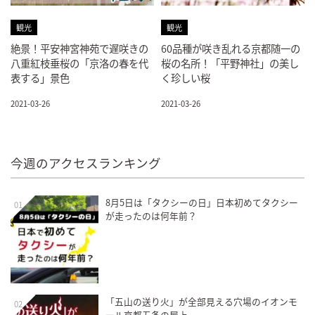
観光
観光
絶景！平安神宮神苑で遅咲きの
60品種が咲き乱れる京都随一の
八重紅枝垂桜の「京洛の春を代
桜の名所！「平野神社」の美し
表する」景色
く珍しい桜
2021-03-26
2021-03-26
今週のアクセスランキング
8月5日は「タクシーの日」日本初めてタクシー
01
が走ったのは何年前？
「五山の送り火」が全部見える穴場のイオンモ
02
ール京都五条の屋上