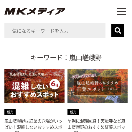
キーワード：嵐山嵯峨野
観光
観光
嵐山嵯峨野は紅葉の穴場がいっ
早朝に混雑回避！天龍寺など嵐
ぱい！混雑しないおすすめスポ
山嵯峨野のおすすめ紅葉スポッ