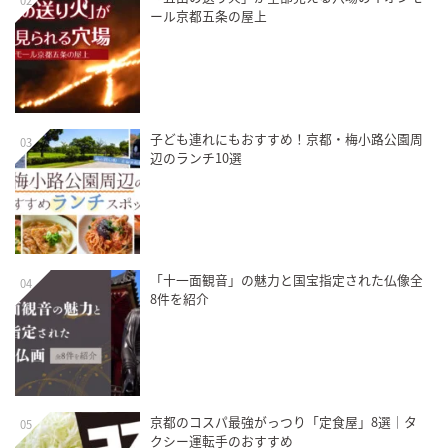
02
ール京都五条の屋上
子ども連れにもおすすめ！京都・梅小路公園周
03
辺のランチ10選
「十一面観音」の魅力と国宝指定された仏像全
04
8件を紹介
京都のコスパ最強がっつり「定食屋」8選｜タ
05
クシー運転手のおすすめ