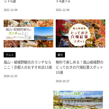
ット6選
ト4選＋α
2021-11-04
2021-11-04
グルメ
観光
嵐山・嵯峨野観光のランチなら
無料で楽しめる！嵐山嵯峨野の
ここ！京都人のおすすめ店13選
とっておきの穴場紅葉スポット
10選
2020-12-25
2019-10-27