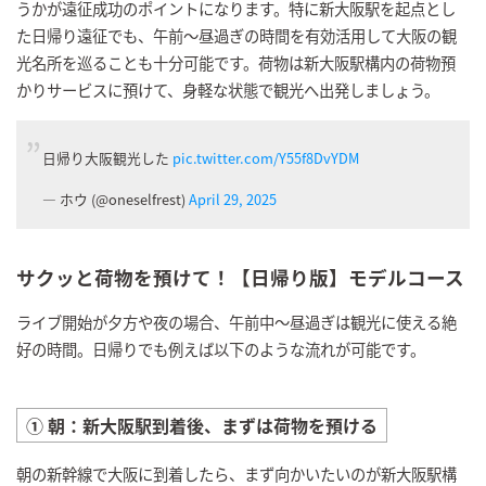
うかが遠征成功のポイントになります。特に新大阪駅を起点とし
た日帰り遠征でも、午前〜昼過ぎの時間を有効活用して大阪の観
光名所を巡ることも十分可能です。荷物は新大阪駅構内の荷物預
かりサービスに預けて、身軽な状態で観光へ出発しましょう。
日帰り大阪観光した
pic.twitter.com/Y55f8DvYDM
— ホウ (@oneselfrest)
April 29, 2025
サクッと荷物を預けて！【日帰り版】モデルコース
ライブ開始が夕方や夜の場合、午前中〜昼過ぎは観光に使える絶
好の時間。日帰りでも例えば以下のような流れが可能です。
① 朝：新大阪駅到着後、まずは荷物を預ける
朝の新幹線で大阪に到着したら、まず向かいたいのが新大阪駅構