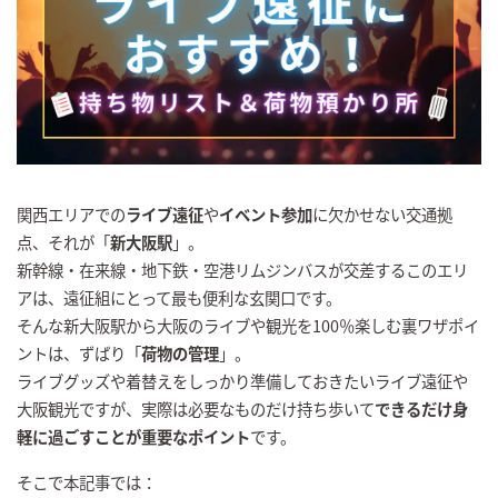
関西エリアでの
ライブ遠征
や
イベント参加
に欠かせない交通拠
点、それが「
新大阪駅
」。
新幹線・在来線・地下鉄・空港リムジンバスが交差するこのエリ
アは、遠征組にとって最も便利な玄関口です。
そんな新大阪駅から大阪のライブや観光を100％楽しむ裏ワザポイ
ントは、ずばり「
荷物の管理
」。
ライブグッズや着替えをしっかり準備しておきたいライブ遠征や
大阪観光ですが、実際は必要なものだけ持ち歩いて
できるだけ身
軽に過ごすことが重要なポイント
です。
そこで本記事では：