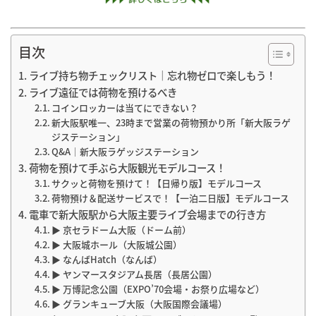
目次
ライブ持ち物チェックリスト｜忘れ物ゼロで楽しもう！
ライブ遠征では荷物を預けるべき
コインロッカーは当てにできない？
新大阪駅唯一、23時まで営業の荷物預かり所「新大阪ラゲッ
ジステーション」
Q&A｜新大阪ラゲッジステーション
荷物を預けて手ぶら大阪観光モデルコース！
サクッと荷物を預けて！【日帰り版】モデルコース
荷物預け＆配送サービスで！【一泊二日版】モデルコース
電車で新大阪駅から大阪主要ライブ会場までの行き方
▶ 京セラドーム大阪（ドーム前）
▶ 大阪城ホール（大阪城公園）
▶ なんばHatch（なんば）
▶ ヤンマースタジアム長居（長居公園）
▶ 万博記念公園（EXPO’70会場・お祭り広場など）
▶ グランキューブ大阪（大阪国際会議場）