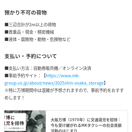
預かり不可の荷物
■三辺合計が2m以上の荷物
■貴重品・現金・精密機械
■液体・腐敗物・動物・危険物など
支払い・予約について
■支払い方法：自動券販売機／オンライン決済
■事前予約サイト：【
https://www.mk-
group.co.jp/about/news/2025shin-osaka_storage
】
※特に万博期間中は混雑が予想されますので、事前予約をおすす
めします！
大阪万博（1970年）に交通遺児を招待｜
今も受け継がれるMKタクシーの社会貢献
活動のはじまり