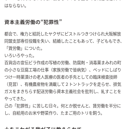
はならない。
資本主義労働の“犯罪性”
都会で、権力と結託したヤクザにピストルつきつけられ大阪解放
同盟支部専任役職を失い、結婚したこともあって、子どももでき、
「賃労働」についた。
いろいろやった。
百貨店の宣伝ビラ作成の写植の労働、防腐剤・消毒薬まみれの町
の小さな豆腐工場の仕事（家族労働で皆病気）、ベッドにしばり
つけ一時薬漬けの老人医療の医者の手先としての臨床検査技師
（見習）、有機農産物を満載して２トントラックを走らせ、排気
ガスをまきちらす配送労働ら資本主義社会を批判し、糺すことを
やってきた。
己の「犯罪性」に苦しむ日々。何とか脱せんと、賃労働を半分に
し、自給用のお米や野菜作り、たまご用のトリを飼う。