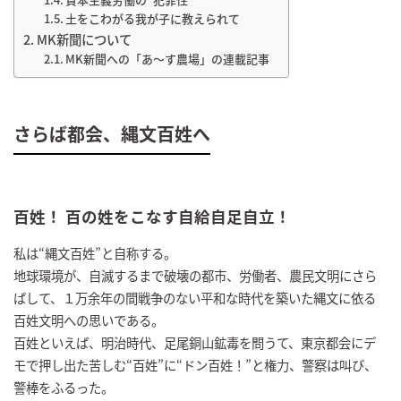
土をこわがる我が子に教えられて
MK新聞について
MK新聞への「あ～す農場」の連載記事
さらば都会、縄文百姓へ
百姓！ 百の姓をこなす自給自足自立！
私は“縄文百姓”と自称する。
地球環境が、自滅するまで破壊の都市、労働者、農民文明にさら
ばして、１万余年の間戦争のない平和な時代を築いた縄文に依る
百姓文明への思いである。
百姓といえば、明治時代、足尾銅山鉱毒を問うて、東京都会にデ
モで押し出た苦しむ“百姓”に“ドン百姓！”と権力、警察は叫び、
警棒をふるった。