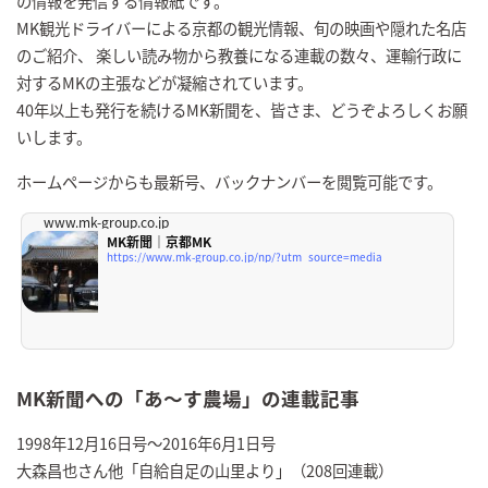
の情報を発信する情報紙です。
MK観光ドライバーによる京都の観光情報、旬の映画や隠れた名店
のご紹介、 楽しい読み物から教養になる連載の数々、運輸行政に
対するMKの主張などが凝縮されています。
40年以上も発行を続けるMK新聞を、皆さま、どうぞよろしくお願
いします。
ホームページからも最新号、バックナンバーを閲覧可能です。
www.mk-group.co.jp
MK新聞｜京都MK
https://www.mk-group.co.jp/np/?utm_source=media
MK新聞への「あ～す農場」の連載記事
1998年12月16日号～2016年6月1日号
大森昌也さん他「自給自足の山里より」（208回連載）