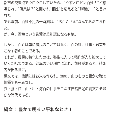
都市の交差点でウロウロしていたら、“うすノロドン百姓！”と怒
鳴られ、“職業は？”と聞かれ“百姓”と応えると“無職か！”と言わ
れた。
でも戦前、百姓不足の一時期は、“お百姓さん”なんておだてられ
た。
が、今、百姓という言葉は差別語になる有様。
しかし、百姓は単に農民のことではなく、百の姓、仕事・職業を
こなす者のことである。
それが、農民に特化したのは、弥生に入って稲作が入り拡大して
いった結果である、効率のいい稲作に流れ、飢饉があると、餓死
者が出る世に。
縄文では、後期にはお米も作られ、海の、山のものと豊かな職で
飢饉でも死者なし。
衣・食・住、山・川・海百の仕事をこなす自給自足の縄文こそ豊
かな時代である。
縄文！ 豊かで明るい平和なとき！