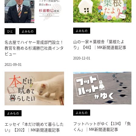
よみもの
ひと
よみもの
山の一家＊葉根舎「葉根たよ
名古屋でハイヤー育成部門設立！
り」【48】｜MK新聞連載記事
教官を務める杉浦勝巳社員インタ
ビュー
2020-12-01
2021-09-01
よみもの
よみもの
フットハットがゆく【134】「魚
エッセイ「本だけ眺めて暮らした
くん」｜MK新聞連載記事
い」【202】｜MK新聞連載記事