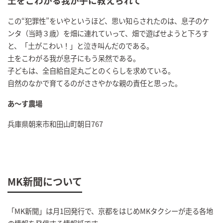
土をこわがる我が子に教えられて
この“犯罪性”をいやというほど、思い知らされたのは、息子のケ
ンタ（当時３歳）を畑に連れていって、畑で遊ばせようと下ろす
と、「土がこわい！」と泣き叫んだのである。
土をこわがる我が息子にもう呆然である。
子どもは、全自給自足丸ごとのくらしを求めている。
自然のなかで育てるのがささやかな親の責任と思った。
あ～す農場
兵庫県朝来市和田山町朝日767
MK新聞について
「MK新聞」は月1回発行で、京都をはじめMKタクシーが走る各地