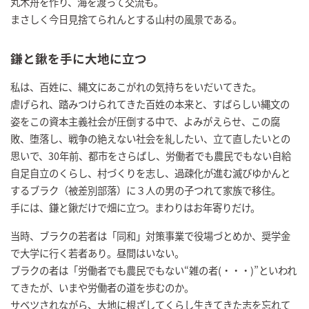
丸木舟を作り、海を渡って交流も。
まさしく今日見捨てられんとする山村の風景である。
鎌と鍬を手に大地に立つ
私は、百姓に、縄文にあこがれの気持ちをいだいてきた。
虐げられ、踏みつけられてきた百姓の本来と、すばらしい縄文の
姿をこの資本主義社会が圧倒する中で、よみがえらせ、この腐
敗、堕落し、戦争の絶えない社会を糺したい、立て直したいとの
思いで、30年前、都市をさらばし、労働者でも農民でもない自給
自足自立のくらし、村づくりを志し、過疎化が進む滅びゆかんと
するブラク（被差別部落）に３人の男の子つれて家族で移住。
手には、鎌と鍬だけで畑に立つ。まわりはお年寄りだけ。
当時、ブラクの若者は「同和」対策事業で役場づとめか、奨学金
で大学に行く若者あり。昼間はいない。
ブラクの者は「労働者でも農民でもない“雑の者(・・・)”といわれ
てきたが、いまや労働者の道を歩むのか。
サベツされながら、大地に根ざしてくらし生きてきた志を忘れて