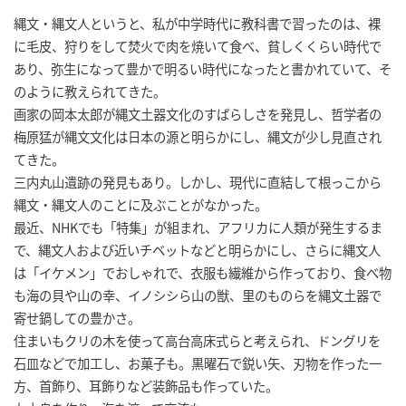
縄文・縄文人というと、私が中学時代に教科書で習ったのは、裸
に毛皮、狩りをして焚火で肉を焼いて食べ、貧しくくらい時代で
あり、弥生になって豊かで明るい時代になったと書かれていて、そ
のように教えられてきた。
画家の岡本太郎が縄文土器文化のすばらしさを発見し、哲学者の
梅原猛が縄文文化は日本の源と明らかにし、縄文が少し見直され
てきた。
三内丸山遺跡の発見もあり。しかし、現代に直結して根っこから
縄文・縄文人のことに及ぶことがなかった。
最近、NHKでも「特集」が組まれ、アフリカに人類が発生するま
で、縄文人および近いチベットなどと明らかにし、さらに縄文人
は「イケメン」でおしゃれで、衣服も繊維から作っており、食べ物
も海の貝や山の幸、イノシシら山の獣、里のものらを縄文土器で
寄せ鍋しての豊かさ。
住まいもクリの木を使って高台高床式らと考えられ、ドングリを
石皿などで加工し、お菓子も。黒曜石で鋭い矢、刃物を作った一
方、首飾り、耳飾りなど装飾品も作っていた。