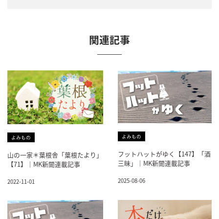
関連記事
よみもの
よみもの
フットハットがゆく【147】「酒
山の一家＊葉根舎「葉根たより」
三昧」｜MK新聞連載記事
【71】｜MK新聞連載記事
2025-08-06
2022-11-01