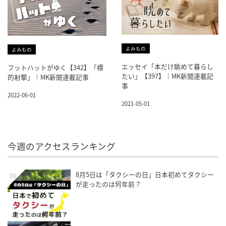
よみもの
よみもの
エッセイ「本だけ眺めて暮らし
フットハットがゆく【342】「標
たい」【397】｜MK新聞連載記
的射撃」｜MK新聞連載記事
事
2022-06-01
2021-05-01
今週のアクセスランキング
8月5日は「タクシーの日」日本初めてタクシー
01
が走ったのは何年前？