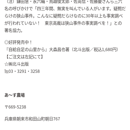
（注）鎌田慧・永六輔・鳥越俊太郎・佐高信・佐藤慶さんら三六
名の呼びかけで「四三年間、無実を叫んでいる人がいます。疑問だ
らけの狭山事件。こんなに疑問だらけなのに30年以上も事実調べ
が行われていない！ 東京高裁は狭山事件の事実調べを！」との
署名協力。
◎好評発売中！
『自給自足の山里から』大森昌也著（北斗出版／税込1,680円）
【ご注文は左記にて】
☆㈱北斗出版
℡03・3291・3258
あ～す農場
〒669-5238
兵庫県朝来市和田山町朝日767