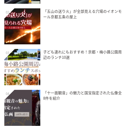
「五山の送り火」が全部見える穴場のイオンモ
02
ール京都五条の屋上
子ども連れにもおすすめ！京都・梅小路公園周
03
辺のランチ10選
「十一面観音」の魅力と国宝指定された仏像全
04
8件を紹介