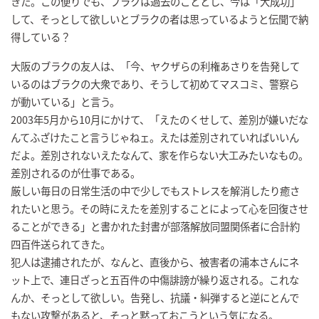
きた。この便りでも、ブラクは過去のこととし、今は「大成功」
して、そっとして欲しいとブラクの者は思っているようと伝聞で納
得している？
大阪のブラクの友人は、「今、ヤクザらの利権あさりを告発して
いるのはブラクの大衆であり、そうして初めてマスコミ、警察ら
が動いている」と言う。
2003年5月から10月にかけて、「えたのくせして、差別が嫌いだな
んてふざけたこと言うじゃねェ。えたは差別されていればいいん
だよ。差別されないえたなんて、家を作らない大工みたいなもの。
差別されるのが仕事である。
厳しい毎日の日常生活の中で少しでもストレスを解消したり癒さ
れたいと思う。その時にえたを差別することによって心を回復させ
ることができる」と書かれた封書が部落解放同盟関係者に合計約
四百件送られてきた。
犯人は逮捕されたが、なんと、直後から、被害者の浦本さんにネ
ット上で、連日ざっと五百件の中傷誹謗が繰り返される。これな
んか、そっとして欲しい。告発し、抗議・糾弾すると逆にとんで
もない攻撃があると、そっと黙っておこうという気になる。