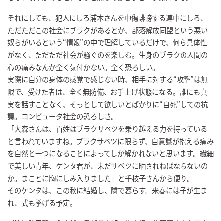
それにしても、犯人にしろ浦本さんを中傷誹謗する連中にしろ、
ただただこの社会にブラクがあるとか、部落解放同盟という悪い
奴らがいるという“情報”の中で理解しているだけで、何ら具体性
がなく、ただただ社会が騒ぐのを楽しむ。生身のブラクの人間の
心の痛みなんか全く気付かない。全く恐ろしい。
実際に自分の身体の感覚で感じない時、相手に対する“攻撃”は無
限で、受けた者は、全く無防備、お手上げ状態になる。誰にも真
実を話すことなく、そっとして欲しいとばかりに“自死”しての抗
議。コンピュータ社会の恐ろしさ。
「大森さんは、百姓はブラクサベツを乗り越える力を持っている
と言われていますね。ブラクサベツに限らず、自意識が抱える痛み
を自然と一つになることによってしか解かれないと思います。繊細
で美しい青年、ケンタ君が、未だサベツに晒されねばならないの
か。まことに胸にしみ入りました」と千枝子さんから便り。
そのケンタは、この秋に結婚し、隣で暮らす。来春には子が生ま
れ、式も挙げる予定。