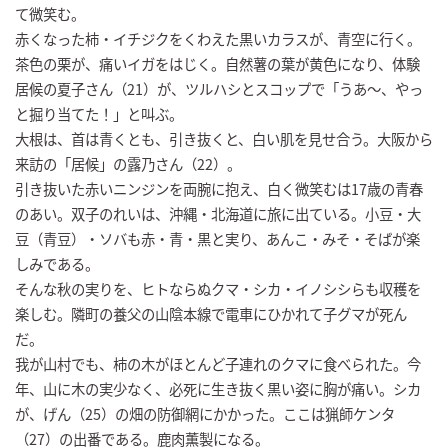
て微笑む。
赤くなった柿・イチジクをくわえた黒いカラスが、青空に行く。
茶色の栗が、痛いイガをはじく。自然薯の葉が黄色になり、体験
居候の夏子さん（21）が、ツルハシとスコップで「うあ～、やっ
と掘り当てた！」と叫ぶ。
大根は、首は青くとも、引き抜くと、白い肌を見せ合う。大阪から
来訪の「居候」の露乃さん（22）。
引き抜いた赤いニンジンを両腕に抱え、白く微笑むは17歳の青春
のあい。双子のれいは、沖縄・北海道に旅に出ている。小豆・大
豆（青豆）・ソバも赤・青・黒と実り、あんこ・みそ・そばが楽
しみである。
そんな秋の実りを、ヒトならぬクマ・シカ・イノシシらも収穫を
楽しむ。隣町の養父の山陰本線で電車にひかれて子グマが死ん
だ。
我が山村でも、柿の木がほとんど子連れのクマに食べられた。今
年、山に木の実少なく、必死に生き抜く黒い姿に胸が痛い。シカ
が、げん（25）の畑の防御網にかかった。ここは猟師ケンタ
（27）の出番である。鹿肉薫製になる。