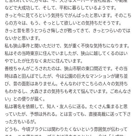
などで大成功して、そして、平和に暮らしているようです。
きっと今に見てろという気持ちでがんばったと思います。そのこち
らの方々は、もう、そっとして欲しいとの気持ちだそうです。
きっと昔を思うとつらさ悔しさが甦ってきて、きっとつらいのでは
ないかと思います。
私も狭山事件と聞いただけで、気が重く不快な気持ちになります。
私はその当時東京に住んでいましたが、狭山に越してくるのはい
やでしたが仕方なく未だに住んでいます。
善枝ちゃんがころされたのは、狭山市駅の東口間近です。その当
時は森と田んぼでしたが、今は公園の巨大なマンションが建ち並
び、昔の面影はありません。そんなわけでこちらの人々の気持ち
もわかるし、大森さまの気持ちも考えて悩んでいます。ごめんなさ
い」との便りが届く。
私は署名を依頼して、知人・友人らに送る。たくさん集まると思
っていたが、予想は外れる。とは言っても、直接高裁に送って下さ
った方もいるが。
どうも、今頃ブラクには関わりたくないという雰囲気が伝わって