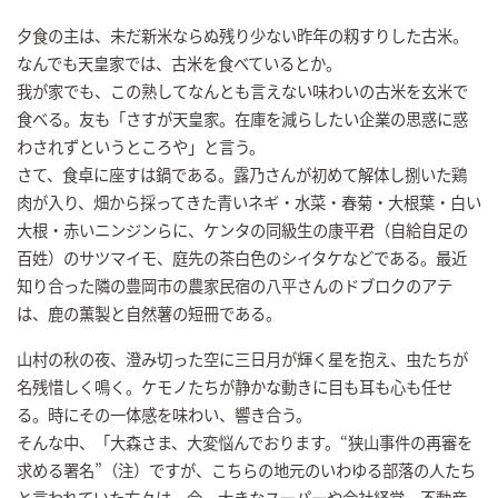
夕食の主は、未だ新米ならぬ残り少ない昨年の籾すりした古米。
なんでも天皇家では、古米を食べているとか。
我が家でも、この熟してなんとも言えない味わいの古米を玄米で
食べる。友も「さすが天皇家。在庫を減らしたい企業の思惑に惑
わされずというところや」と言う。
さて、食卓に座すは鍋である。露乃さんが初めて解体し捌いた鶏
肉が入り、畑から採ってきた青いネギ・水菜・春菊・大根葉・白い
大根・赤いニンジンらに、ケンタの同級生の康平君（自給自足の
百姓）のサツマイモ、庭先の茶白色のシイタケなどである。最近
知り合った隣の豊岡市の農家民宿の八平さんのドブロクのアテ
は、鹿の薫製と自然薯の短冊である。
山村の秋の夜、澄み切った空に三日月が輝く星を抱え、虫たちが
名残惜しく鳴く。ケモノたちが静かな動きに目も耳も心も任せ
る。時にその一体感を味わい、響き合う。
そんな中、「大森さま、大変悩んでおります。“狭山事件の再審を
求める署名”（注）ですが、こちらの地元のいわゆる部落の人たち
と言われていた方々は、今、大きなスーパーや会社経営、不動産