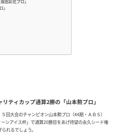
久保田彩花プロ」
ロ」
ャリティカップ通算2勝の「山本勲プロ」
・５回大会のチャンピオン山本勲プロ（44期・ＡＢＳ）
ーンアイス杯」で通算20勝目をあげ待望の永久シード権
げられるでしょう。