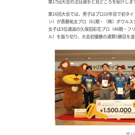
第17回大会の注目選手と見どころを紹介しま
第16回大会では、男子はプロ10年目で初タ
ン）が斎藤祐太プロ（61期・（株）ボウルス
女子は3位通過の久保田彩花プロ（48期・フ
ル）を振り切り、大会初優勝の通算5勝目を
第1