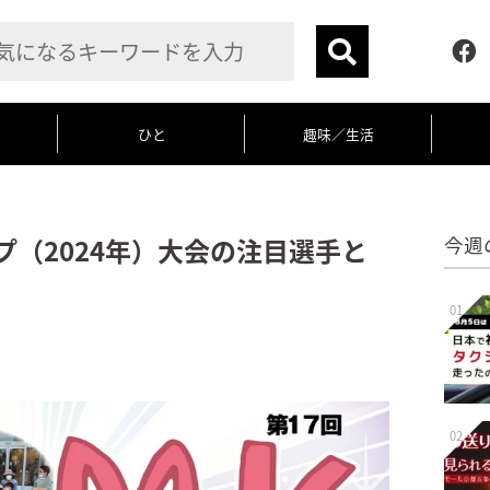
ひと
趣味／生活
プ（2024年）大会の注目選手と
今週
01
02