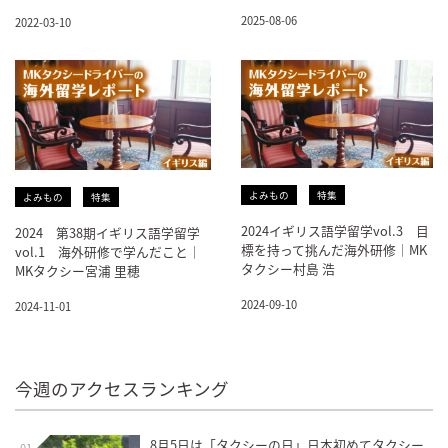
2025-08-06
2022-03-10
よみもの
特集
よみもの
特集
2024イギリス語学留学vol.3 目
2024 第38期イギリス語学留学
標を持って挑んだ海外研修｜MK
vol.1 海外研修で学んだこと｜
タクシー村島 浩
MKタクシー宮浦 里穂
2024-09-10
2024-11-01
今週のアクセスランキング
8月5日は「タクシーの日」日本初めてタクシー
01