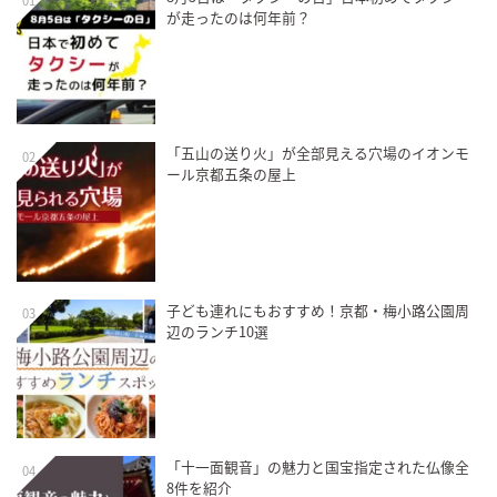
が走ったのは何年前？
「五山の送り火」が全部見える穴場のイオンモ
02
ール京都五条の屋上
子ども連れにもおすすめ！京都・梅小路公園周
03
辺のランチ10選
「十一面観音」の魅力と国宝指定された仏像全
04
8件を紹介