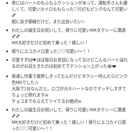
席にはハートのもふもふクッションがあって、運転手さんも優
しくて、可愛いカイロももらった♡行灯もピンクなんて可愛い
💕
既に良き御縁だけど、また出会いたい✨
わたしの誕生日お祝いして、帰りに可愛いMKタクシーに遭遇
💕💕
MK大好きだけど初めて乗った！嬉しい！
帰りにエコカイロ貰った♡♡可愛い～！！
可愛すぎ🙌💗ほぼ毎日お世話になってるけどこんなハート溢れ
るのがお迎えきたのは初めてでテンション上がった😂❤️
夜通し作業で疲弊しきってたんだけどタクシー呼んだらピンク
色MKでした☆
大阪で1台なんだと。ロゴが元々ハートなのでマッチしすぎて
ちょっと照れますw
チョコまでもらえてツイてるわ絶対w
わたしの誕生日お祝いして、帰りに可愛いMKタクシーに遭遇
💕💕
MK大好きだけど初めて乗った！嬉しい！帰りにエコカイロ貰
った♡♡可愛い～！！