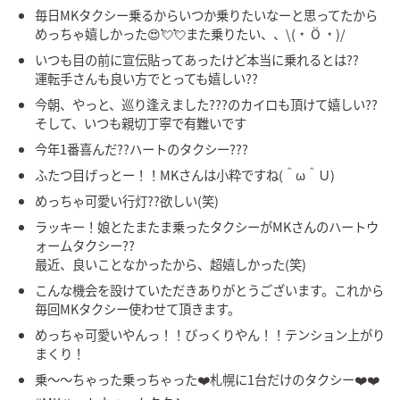
毎日MKタクシー乗るからいつか乗りたいなーと思ってたから
めっちゃ嬉しかった😍💘💘また乗りたい、、\(﹡ Ö ﹡)/
いつも目の前に宣伝貼ってあったけど本当に乗れるとは??
運転手さんも良い方でとっても嬉しい??
今朝、やっと、巡り逢えました???のカイロも頂けて嬉しい??
そして、いつも親切丁寧で有難いです
今年1番喜んだ??ハートのタクシー???
ふたつ目げっとー！！MKさんは小粋ですね(＾ω＾Ｕ)
めっちゃ可愛い行灯??欲しい(笑)
ラッキー！娘とたまたま乗ったタクシーがMKさんのハートウ
ォームタクシー??
最近、良いことなかったから、超嬉しかった(笑)
こんな機会を設けていただきありがとうございます。これから
毎回MKタクシー使わせて頂きます。
めっちゃ可愛いやんっ！！びっくりやん！！テンション上がり
まくり！
乗〜〜ちゃった乗っちゃった❤️札幌に1台だけのタクシー❤️❤️