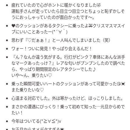
疲れていたので心がホントに暖かくなりました🤣
運転手さんが走っていたら目立つ目立つとちょっと恥ずかしそ
うにおっしゃっていたのが面白かったです〜。
♥のクッションがあるタクシーに乗ったよ🚕クリスマスマスイ
ブにいいことあったー(*´∀｀)
思わず『♡だぁぁ！』と一人叫んでしまいました（笑）
ワォー！ついに発見！やっぱり会えるんだ！
『ん？なんか違う気がする。行灯がピンク？車体にあんな派手
なマークあったっけ？』レアな匂いがプンプンしたので調べた
ら、やっぱり期間限定のレアタクシーでした♪
いや〜ん、乗りたい♡
乗った瞬間可愛いハートのクッションがあって可愛かった😘💓
また乗りたいな♡
心温まる対応でした。外は寒かったけど、ほっこりしました。
まさかの遭遇にびっくり！乗って初めて知った…元旦からめで
たい！
今年はついてる(*≧∀≦*)v
お正月からオメデタすぎる💗