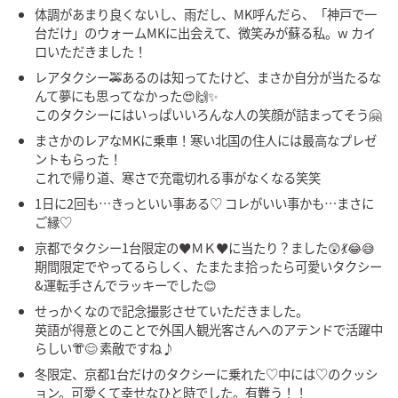
体調があまり良くないし、雨だし、MK呼んだら、「神戸で一
台だけ」のウォームMKに出会えて、微笑みが蘇る私。w カイ
ロいただきました！
レアタクシー🚕あるのは知ってたけど、まさか自分が当たるな
んて夢にも思ってなかった😍🙌✨
このタクシーにはいっぱいいろんな人の笑顔が詰まってそう🤗
まさかのレアなMKに乗車！寒い北国の住人には最高なプレゼ
ントもらった！
これで帰り道、寒さで充電切れる事がなくなる笑笑
1日に2回も…きっといい事ある♡ コレがいい事かも…まさに
ご縁♡
京都でタクシー1台限定の♥ＭＫ♥に当たり？ました😲💃😂😅
期間限定でやってるらしく、たまたま拾ったら可愛いタクシー
&運転手さんでラッキーでした😊
せっかくなので記念撮影させていただきました。
英語が得意とのことで外国人観光客さんへのアテンドで活躍中
らしい👘😊 素敵ですね♪
冬限定、京都1台だけのタクシーに乗れた♡中には♡のクッシ
ョン。可愛くて幸せなひと時でした。有難う！！