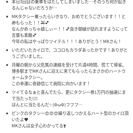
本日3回目の乗車をはたしてしまいました…そのうち何か起き
るんじゃないだろうか…
MKタクシー乗ったらいきなり、おめでとうございます！！と
🎁もらった！！🚕💕
なんかめっちゃ嬉しぃー！！💕良き御縁が訪れますようにって
言葉も素敵💕
今年の私はやっぱりツイテル！！！ありがとう！MKさん！
いただいたカイロで、ココロもカラダあったかです！ありがと
うございました。
月曜の朝から父危篤の連絡を受けて片道4時間、慌てて帰省。
博多駅までMKさんに迎えに来てもらったらまさかのハートウ
ォームタクシー。
この幸運に奇跡信じて病院に向かいます！
ツイてるなぁと喜んでたら、更にタクシー券1万円の抽選にま
で当たった✌🏻
ほんとに当たるんだ✨(ΦωΦ)フフフ…
ピンクのタクシー😍😍😍繰り返しつかえるハート型のカイロ頂
いたよ♥️
MKさんは女子心わかってる❣️