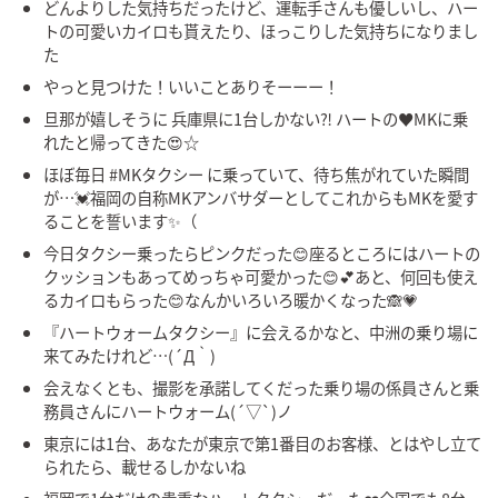
どんよりした気持ちだったけど、運転手さんも優しいし、ハー
トの可愛いカイロも貰えたり、ほっこりした気持ちになりまし
た
やっと見つけた！いいことありそーーー！
旦那が嬉しそうに 兵庫県に1台しかない⁈ ハートの♥️MKに乗
れたと帰ってきた😍☆
ほぼ毎日 #MKタクシー に乗っていて、待ち焦がれていた瞬間
が…💓福岡の自称MKアンバサダーとしてこれからもMKを愛す
ることを誓います✨（
今日タクシー乗ったらピンクだった😊座るところにはハートの
クッションもあってめっちゃ可愛かった😊💕あと、何回も使え
るカイロもらった😊なんかいろいろ暖かくなった🙈💗
『ハートウォームタクシー』に会えるかなと、中洲の乗り場に
来てみたけれど…(´Д｀)
会えなくとも、撮影を承諾してくだった乗り場の係員さんと乗
務員さんにハートウォーム(´▽`)ノ
東京には1台、あなたが東京で第1番目のお客様、とはやし立て
られたら、載せるしかないね