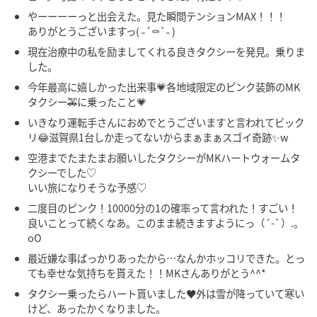
やーーーーっと出会えた。見た瞬間テンションMAX！！！
ありがとうございますっ( ˶´⚰︎`˵ )
現在治療中の私を励ましてくれる良きタクシーを発見。乗りま
した。
今年最高に嬉しかった出来事💗各地域限定のピンク装飾のMK
タクシー🚕に乗ったこと💗
いきなり運転手さんにおめでとうございますと言われてビック
リ😂滋賀県1台しか走ってないからまぁまぁスゴイ奇跡✨w
空港までたまたまお願いしたタクシーがMKハートウォームタ
クシーでした♡
いい旅になりそうな予感♡
二度目のピンク！10000分の1の確率って言われた！すごい！
良いことって続くなあ。このまま続きますようにっ（´-`）.｡
oO
最近嫌な事ばっかりあったから…なんかホッコリできた。とっ
ても幸せな気持ちを貰えた！！MKさんありがとう^^*
タクシー乗ったらハート貰いました♥️外は雪が降っていて寒い
けど、あったかくなりました。