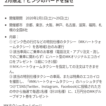
2月限定！ピンクのハートを探せ
開催期間 2020年2月1日(土)～29日(土)
開催都市 京都、東京、大阪、神戸、名古屋、滋賀、福岡、札
幌の全国8社
内容：
① ピンク色の行灯などの特別仕様のタクシー（MKハートウォ
ームタクシー）を各地域1台のみ運行
② 該当車両にご乗車のお客様（電話注文・アプリ注文・流し
でのご乗車に関わらず）にハート型のMKオリジナルエコカイ
ロをプレゼント（1組につき1個）
※ＭＫハートウォームタクシーを指定しての注文はできませ
ん。
③ 該当の特別仕様タクシーの車両、または特典のエコカイロ
を撮影し、「#
MKハートウォームタクシー
」のハッシュタグを
つけてSNS(
Twitter
、Instagram、Facebook)に投稿された方
の中から抽選で毎週1名様（計10名様）に、1万円分のMKグル
ープギフト券をプレゼント
MKタクシーホームページ