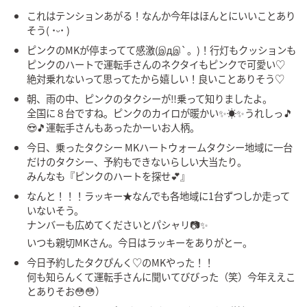
これはテンションあがる！なんか今年はほんとにいいことあり
そう( ˙ᵕ˙ )
ピンクのMKが停まってて感激(இдஇ`。)！行灯もクッションも
ピンクのハートで運転手さんのネクタイもピンクで可愛い♡
絶対乗れないって思ってたから嬉しい！良いことありそう♡
朝、雨の中、ピンクのタクシーが‼️乗って知りましたよ。
全国に８台ですね。ピンクのカイロが暖かい✨☀️✨うれしっ🎵
😍🎵運転手さんもあったかーいお人柄。
今日、乗ったタクシー MKハートウォームタクシー地域に一台
だけのタクシー、予約もできないらしい大当たり。
みんなも『ピンクのハートを探せ💕』
なんと！！！ラッキー★なんでも各地域に1台ずつしか走って
いないそう。
ナンバーも広めてくださいとパシャリ📷✨
いつも親切MKさん。今日はラッキーをありがとー。
今日予約したタクぴんく♡のMKやった！！
何も知らんくて運転手さんに聞いてびびった（笑）今年ええこ
とありそお😳😳）