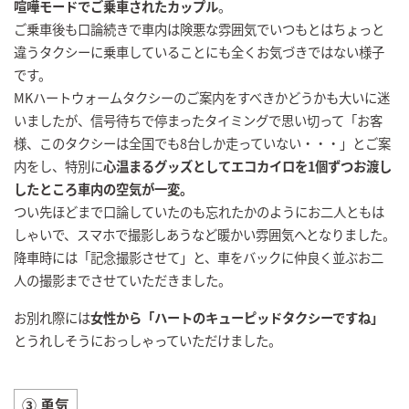
喧嘩モードでご乗車されたカップル
。
ご乗車後も口論続きで車内は険悪な雰囲気でいつもとはちょっと
違うタクシーに乗車していることにも全くお気づきではない様子
です。
MKハートウォームタクシーのご案内をすべきかどうかも大いに迷
いましたが、信号待ちで停まったタイミングで思い切って「お客
様、このタクシーは全国でも8台しか走っていない・・・」とご案
内をし、特別に
心温まるグッズとしてエコカイロを1個ずつお渡し
したところ車内の空気が一変。
つい先ほどまで口論していたのも忘れたかのようにお二人ともは
しゃいで、スマホで撮影しあうなど暖かい雰囲気へとなりました。
降車時には「記念撮影させて」と、車をバックに仲良く並ぶお二
人の撮影までさせていただきました。
お別れ際には
女性から「ハートのキューピッドタクシーですね」
とうれしそうにおっしゃっていただけました。
③ 勇気