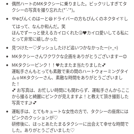
偶然ハートのMKタクシーに乗りました。ビックリしすぎてタ
クシーの写真を撮り忘れた(*’-‘*)。
💜❄️ぴんくのはーと😆ドライバーの方もぴんくのネクタイ👔し
てはって、なんか和んだ。笑
ほんでずーっと使えるカイロくれた🤧♥️カイロ愛いしてる私に
とって非常に嬉しかった
見つけたー♡ダッシュしたけど追いつかなかったー(>_<)
MKタクシーさんワクワクな企画をありがとうございますー😊
MKタクシーピンク！！💖たまたま当たりました💕
運転手さんもとっても素敵で束の間のハートウォーミングタイ
ム☺️MKタクシーさん、素敵な時間をありがとうございまし
た！
💕 お写真は、お忙しい時間にも関わらず、運転手さんからここ
から撮ると綺麗にピンクが見えますよ！と教えて頂き撮影した
写真です🤳💕
運転手は、とてもキュートな女性の方で、タクシーの座席には
ピンクのクッションが♡
研修後に、ほっとあたたまるタクシーに出会えて幸せな時間で
した。ありがとうございました♡