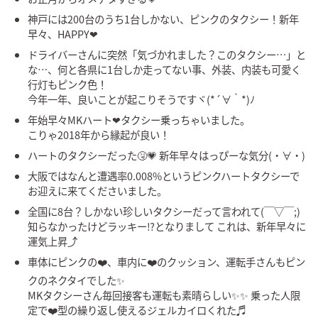
神戸には200台のうち1台しかない、ピンクのタクシー！新年
早々、HAPPY❤︎
ドライバーさんに突然「気づかれました？このタクシー…」と
な…、何と各県に1台しか走ってない事、外装、内装も可愛く
行灯もピンク色！
今年一年、良いことが起こりそうですヾ(*´∀｀*)ﾉ
年始早々MKハート❤タクシー乗っちゃいました。
こりゃ2018年から縁起が良い！
ハートのタクシーだった🤧💗 新年早々はっぴーな気分(・∀・)
大阪ではなんと遭遇率0.008%というピンクハートタクシーで
お迎えに来てくださいました。
全国に8台？しかない珍しいタクシーだって言われて(￣▽￣;)
知らなかったけどラッキー⁉️となりまして これは、新年早々に
運気上昇⤴️
車体にピンクの❤️、車内に❤️のクッション、運転手さんもピン
クのネクタイでした✨
MKタクシーさん毎回接客も運転も素晴らしい✨✨ 乗った人限
定で❤️型の繰り返し使えるジェルカイロくれた♬