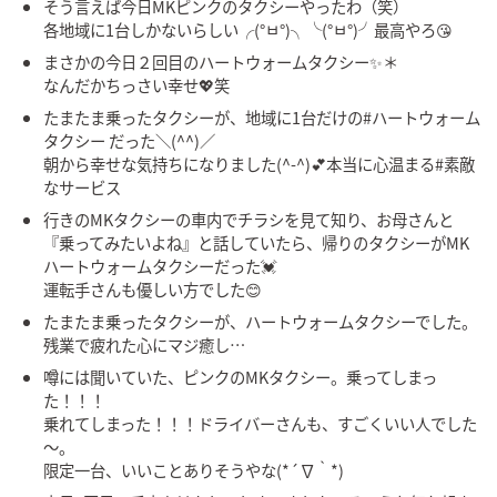
そう言えば今日MKピンクのタクシーやったわ（笑）
各地域に1台しかないらしい╭(°ㅂ°)╮╰(°ㅂ°)╯最高やろ😘
まさかの今日２回目のハートウォームタクシー✨＊
なんだかちっさい幸せ💖笑
たまたま乗ったタクシーが、地域に1台だけの#ハートウォーム
タクシー だった＼(^^)／
朝から幸せな気持ちになりました(^-^)💕本当に心温まる#素敵
なサービス
行きのMKタクシーの車内でチラシを見て知り、お母さんと
『乗ってみたいよね』と話していたら、帰りのタクシーがMK
ハートウォームタクシーだった💓
運転手さんも優しい方でした😊
たまたま乗ったタクシーが、ハートウォームタクシーでした。
残業で疲れた心にマジ癒し…
噂には聞いていた、ピンクのMKタクシー。乗ってしまっ
た！！！
乗れてしまった！！！ドライバーさんも、すごくいい人でした
～。
限定一台、いいことありそうやな(*´∇｀*)