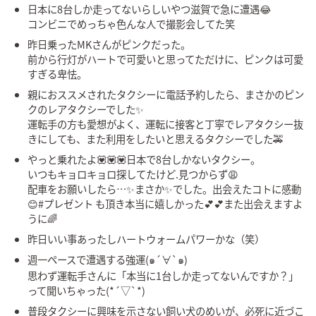
日本に8台しか走ってないらしいやつ滋賀で急に遭遇😂
コンビニでめっちゃ色んな人で撮影会してた笑
昨日乗ったMKさんがピンクだった。
前から行灯がハートで可愛いと思ってただけに、ピンクは可愛
すぎる卑怯。
親におススメされたタクシーに電話予約したら、まさかのピン
クのレアタクシーでした✨
運転手の方も愛想がよく、運転に接客と丁寧でレアタクシー抜
きにしても、また利用をしたいと思えるタクシーでした🚕
やっと乗れたよ💟💟💟日本で8台しかないタクシー。
いつもキョロキョロ探してたけど.見つからず😩
配車をお願いしたら…✨まさか✨でした。出会えたコトに感動
😊#プレゼント も頂き本当に嬉しかった💕💕また出会えますよ
うに🌈
昨日いい事あったしハートウォームパワーかな（笑）
週一ペースで遭遇する強運(๑´∀`๑)
思わず運転手さんに「本当に1台しか走ってないんですか？」
って聞いちゃった(*´▽`*)
普段タクシーに興味を示さない飼い犬のめいが、必死に近づこ