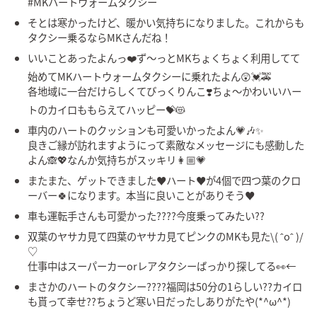
#MKハートウォームタクシー
そとは寒かったけど、暖かい気持ちになりました。これからも
タクシー乗るならMKさんだね！
いいことあったよんっ❤️ず〜っとMKちょくちょく利用してて
始めてMKハートウォームタクシーに乗れたよん😲💓🚕
各地域に一台だけらしくてびっくりんこ❣️ちょ〜かわいいハー
トのカイロももらえてハッピー💝😻
車内のハートのクッションも可愛いかったよん💗🎶✨
良きご縁が訪れますようにって素敵なメッセージにも感動した
よん🙈💖なんか気持ちがスッキリ👩🏼💗
またまた、ゲットできました♥ハート♥が4個で四つ葉のクロ
ーバー🍀になります。本当に良いことがありそう♥
車も運転手さんも可愛かった????今度乗ってみたい??
双葉のヤサカ見て四葉のヤサカ見てピンクのMKも見た\( ˆoˆ )/
♡
仕事中はスーパーカーorレアタクシーばっかり探してる👀←
まさかのハートのタクシー????福岡は50分の1らしい??カイロ
も貰って幸せ??ちょうど寒い日だったしありがたや(*^ω^*)