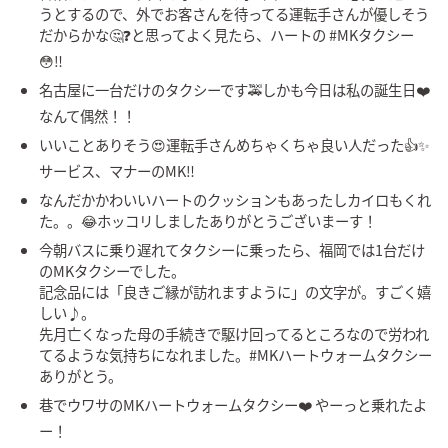
うとするので、外でお客さんを待ってる運転手さんが優しそう
だからかな🤔❓と思ってよく見たら、ハートの #MKタクシー
😳‼
名古屋に一台だけのタクシーです🚕しかも今日は私の誕生日❤️
なんて偶然！！
いいことありそう😍運転手さんめちゃくちゃ良い人だった👍✨
サービス、マナーのMK‼️
なんだかかわいいハートのクッションもあったしカイロもくれ
た。。😂ホッコリしましたありがとうございまーす！
今朝バスに乗り遅れてタクシーに乗ったら、福岡では1台だけ
のMKタクシーでした。
記念品には「良きご縁が訪れますように」の文字が。すごく嬉
しい♪。
先月亡くなった母の手続きで駆け回ってるところなので労われ
てるような気持ちになれました。#MKハートウォームタクシー
ありがとう。
巷でウワサのMKハートウォームタクシー❤️ やーっと乗れたよ
ー！