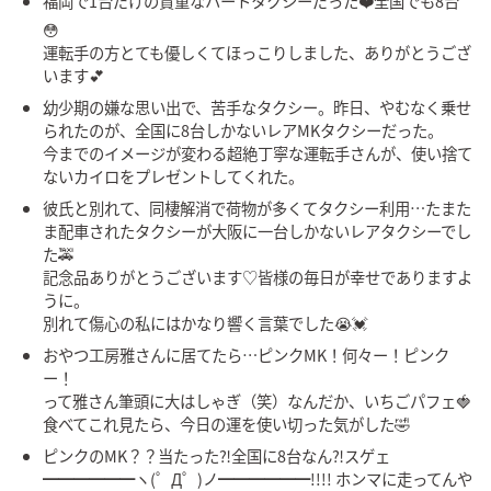
福岡で1台だけの貴重なハートタクシーだった❤️全国でも8台
😳
運転手の方とても優しくてほっこりしました、ありがとうござ
います💕
幼少期の嫌な思い出で、苦手なタクシー。昨日、やむなく乗せ
られたのが、全国に8台しかないレアMKタクシーだった。
今までのイメージが変わる超絶丁寧な運転手さんが、使い捨て
ないカイロをプレゼントしてくれた。
彼氏と別れて、同棲解消で荷物が多くてタクシー利用…たまた
ま配車されたタクシーが大阪に一台しかないレアタクシーでし
た🚕
記念品ありがとうございます♡皆様の毎日が幸せでありますよ
うに。
別れて傷心の私にはかなり響く言葉でした😭💓
おやつ工房雅さんに居てたら…ピンクMK！何々ー！ピンク
ー！
って雅さん筆頭に大はしゃぎ（笑）なんだか、いちごパフェ🍓
食べてこれ見たら、今日の運を使い切った気がした🤣
ピンクのMK？？当たった⁈全国に8台なん⁈スゲェ
━━━━━━ヽ(゜Д゜)ノ━━━━━━!!!! ホンマに走ってんや