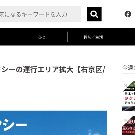
ひと
趣味／生活
タクシーの運行エリア拡大【右京区/
今週
01
02