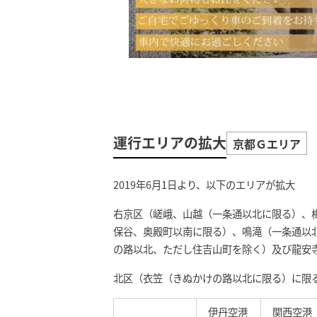
運行エリアの拡大
京都Ｇエリア
2019年6月1日より、以下のエリアが拡大
右京区（嵯峨、山越（一条通以北に限る）、
保谷、奥殿町以南に限る）、鳴滝（一条通以
の路以北、ただし住吉山町を除く）及び龍安
北区（衣笠（きぬかけの路以北に限る）に限
伊丹空港
関西空港