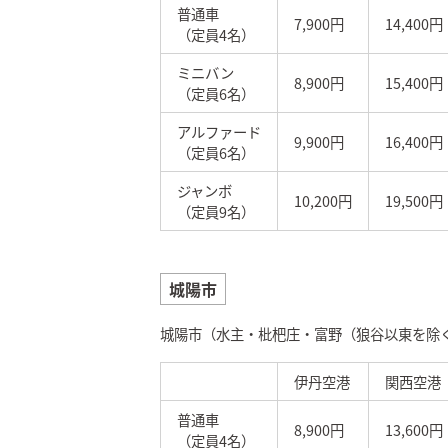
普通車
7,900円
14,400円
（定員4名）
ミニバン
8,900円
15,400円
（定員6名）
アルファード
9,900円
16,400円
（定員6名）
ジャンボ
10,200円
19,500円
（定員9名）
城陽市
城陽市（水主・枇杷庄・富野（狼谷以東を除
伊丹空港
関西空港
普通車
8,900円
13,600円
（定員4名）