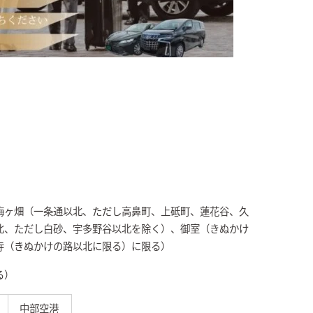
梅ヶ畑（一条通以北、ただし高鼻町、上砥町、蓮花谷、久
北、ただし白砂、宇多野谷以北を除く）、御室（きぬかけ
寺（きぬかけの路以北に限る）に限る）
る）
中部空港