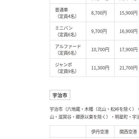
普通車
8,700円
15,900円
（定員4名）
ミニバン
9,700円
16,900円
（定員6名）
アルファード
10,700円
17,900円
（定員6名）
ジャンボ
11,300円
21,700円
（定員9名）
宇治市
宇治市（六地蔵・木幡（北山・松峠を除く）
山・滋賀谷・郷原以東を除く）・明星町・宇
伊丹空港
関西空港