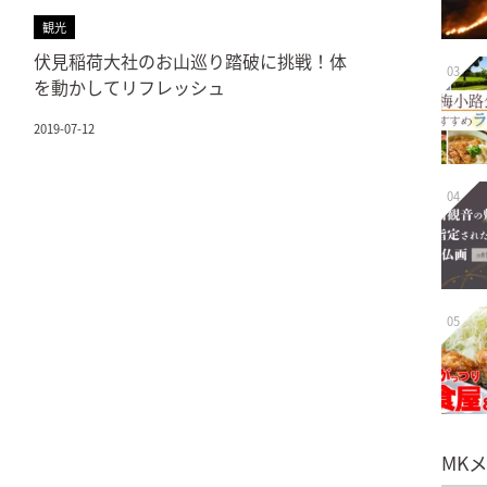
観光
伏見稲荷大社のお山巡り踏破に挑戦！体
03
を動かしてリフレッシュ
2019-07-12
04
05
MK