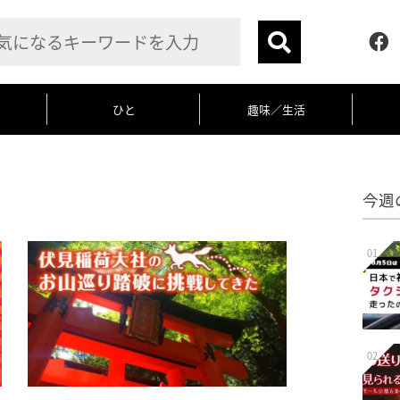
ひと
趣味／生活
今週
01
02