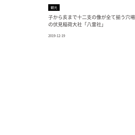
観光
子から亥まで十二支の像が全て揃う穴場
の伏見稲荷大社「八霊社」
2019-12-19