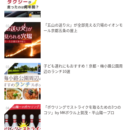
「五山の送り火」が全部見える穴場のイオンモ
02
ール京都五条の屋上
子ども連れにもおすすめ！京都・梅小路公園周
03
辺のランチ10選
「ボウリングでストライクを取るための3つの
04
コツ」by MKボウル上賀茂・平山陽一プロ