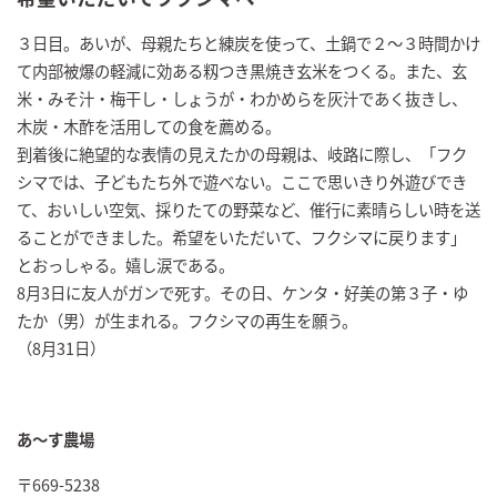
３日目。あいが、母親たちと練炭を使って、土鍋で２～３時間かけ
て内部被爆の軽減に効ある籾つき黒焼き玄米をつくる。また、玄
米・みそ汁・梅干し・しょうが・わかめらを灰汁であく抜きし、
木炭・木酢を活用しての食を薦める。
到着後に絶望的な表情の見えたかの母親は、岐路に際し、「フク
シマでは、子どもたち外で遊べない。ここで思いきり外遊びでき
て、おいしい空気、採りたての野菜など、催行に素晴らしい時を送
ることができました。希望をいただいて、フクシマに戻ります」
とおっしゃる。嬉し涙である。
8月3日に友人がガンで死す。その日、ケンタ・好美の第３子・ゆ
たか（男）が生まれる。フクシマの再生を願う。
（8月31日）
あ～す農場
〒669-5238