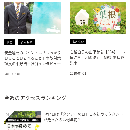
よみもの
ひと
よみもの
自給自足の山里から【134】「小
安全運転のポイントは「しっかり
国こそ平和の礎」｜MK新聞連載
見ること見られること」事故対策
記事
課長の中野浩一社員インタビュー
2010-04-01
2019-07-01
今週のアクセスランキング
8月5日は「タクシーの日」日本初めてタクシー
01
が走ったのは何年前？