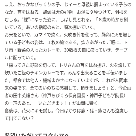
まえ、おっかなびっくりの子、じィーと母親に掴まっている子らの
なか、首をはねる。鶏頭は犬の好物。お湯に９秒つけて、羽根を
むしる。“裸”になった姿に、しばし見とれる。「８歳の時から捌
いている」あいの指導のもと、順次捌いていく。
お米をといで、カマドで炊く。火吹き竹を使って、懸命に火を熾し
ている子どもの姿は、１枚の絵である。炊きあがったご飯に、ト
リ肉・野菜の入ったカレーを、30数枚の皿に盛っていき、テーブ
ルに配っていく。
「採ってきた野菜を切って、トリさんの首をはね捌き、火を熾して
炊いたご飯のチキンカレーです。みんな出来ることを手伝いまし
た。都会では他人・機械まかせになっていますが、これが人間本
来の姿です。全てのいのちに感謝して、頂きましょう」と、今企画
者の田中英雄さん（神戸ちびくろ保育園長・神戸子ども学院長）
の一声のあと、「いただきます！」が山間に響く。
食後は、花火にキモ試し。今日ばかりは鹿・猪・熊さんも遠慮し
て出てこない？
希望いただいてフクシマへ