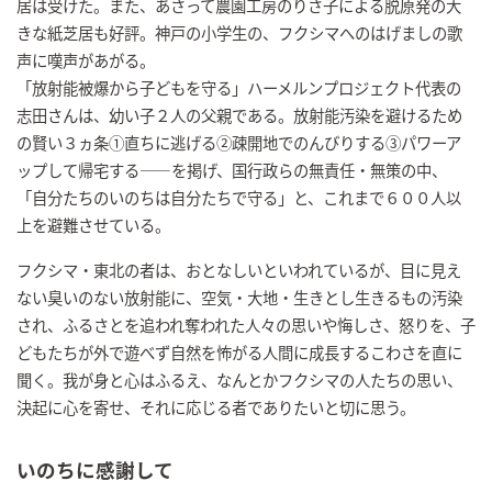
居は受けた。また、あさって農園工房のりさ子による脱原発の大
きな紙芝居も好評。神戸の小学生の、フクシマへのはげましの歌
声に嘆声があがる。
「放射能被爆から子どもを守る」ハーメルンプロジェクト代表の
志田さんは、幼い子２人の父親である。放射能汚染を避けるため
の賢い３ヵ条①直ちに逃げる②疎開地でのんびりする③パワーア
ップして帰宅する――を掲げ、国行政らの無責任・無策の中、
「自分たちのいのちは自分たちで守る」と、これまで６００人以
上を避難させている。
フクシマ・東北の者は、おとなしいといわれているが、目に見え
ない臭いのない放射能に、空気・大地・生きとし生きるもの汚染
され、ふるさとを追われ奪われた人々の思いや悔しさ、怒りを、子
どもたちが外で遊べず自然を怖がる人間に成長するこわさを直に
聞く。我が身と心はふるえ、なんとかフクシマの人たちの思い、
決起に心を寄せ、それに応じる者でありたいと切に思う。
いのちに感謝して