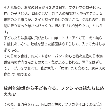
そんな折の、お盆の14日から２泊３日で、フクシマの母子10人、
神戸の子ら10人、岡山の若い百姓７人の総勢27人やってきた。朝
来市のたじ市長が、スイカ持って歓迎のあいさつ。夕暮れの中、農
場に降り立った母さんびっくり。思わず「もう帰りたい」ともら
す。
子どもたちは農場に飛び出し、山羊・トリ・アイガモ・犬・猫ら
に触れあいさつ。蚊帳を張った部屋はめずらしく、入って大はしゃ
ぎである。
その日の夕食は、お米・やさい・パン・卵らと物々交換の日本海
香住港の竹内さんからのカニ・魚がふるまわれる。障子をはずし
てテーブル３つ並べて、我が家族・「居候」たち含めて、30余人の
食卓は壮観である。
放射能被爆から子ども守る、フクシマの親たちに応
えたい。
その夜、交流会を行う。岡山の百姓のアフリカタイコによる紙芝