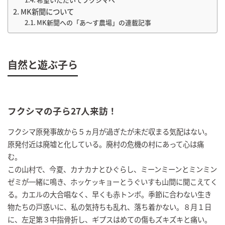
MK新聞について
MK新聞への「あ～す農場」の連載記事
自然と遊ぶ子ら
フクシマの子ら27人来訪！
フクシマ原発事故から５ヵ月が過ぎたが未だ収まる気配はない。
原発付近は廃墟と化している。廃村の危機の村にあって心は痛
む。
この山村で、今夏、カナカナとひぐらし、ミーンミーンとミンミン
ゼミが一緒に鳴き、ホッケッキョーとうぐいすも山間に聞こえてく
る。カエルの大合唱なく、早くも赤トンボ。季節に合わない生き
物たちの戸惑いに、私の気持ちも乱れ、落ち着かない。８月１日
に、左足第３中指骨折し、ギプスはめての傷もズキズキと痛い。