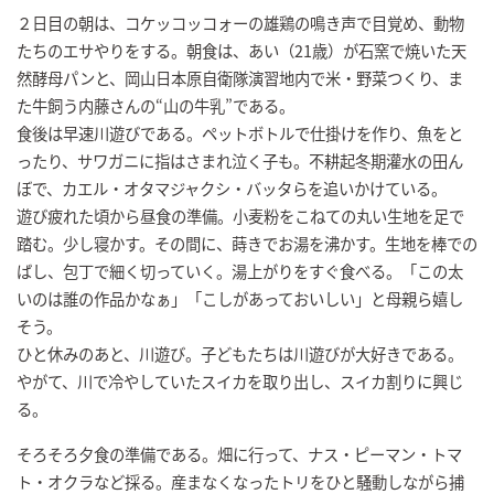
２日目の朝は、コケッコッコォーの雄鶏の鳴き声で目覚め、動物
たちのエサやりをする。朝食は、あい（21歳）が石窯で焼いた天
然酵母パンと、岡山日本原自衛隊演習地内で米・野菜つくり、ま
た牛飼う内藤さんの“山の牛乳”である。
食後は早速川遊びである。ペットボトルで仕掛けを作り、魚をと
ったり、サワガニに指はさまれ泣く子も。不耕起冬期灌水の田ん
ぼで、カエル・オタマジャクシ・バッタらを追いかけている。
遊び疲れた頃から昼食の準備。小麦粉をこねての丸い生地を足で
踏む。少し寝かす。その間に、蒔きでお湯を沸かす。生地を棒での
ばし、包丁で細く切っていく。湯上がりをすぐ食べる。「この太
いのは誰の作品かなぁ」「こしがあっておいしい」と母親ら嬉し
そう。
ひと休みのあと、川遊び。子どもたちは川遊びが大好きである。
やがて、川で冷やしていたスイカを取り出し、スイカ割りに興じ
る。
そろそろ夕食の準備である。畑に行って、ナス・ピーマン・トマ
ト・オクラなど採る。産まなくなったトリをひと騒動しながら捕