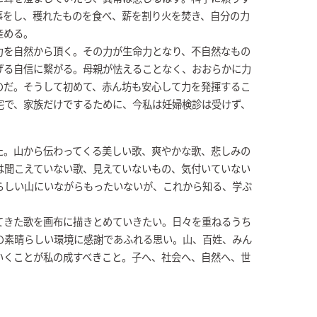
事をし、穫れたものを食べ、薪を割り火を焚き、自分の力
産める。
力を自然から頂く。その力が生命力となり、不自然なもの
げる自信に繋がる。母親が怯えることなく、おおらかに力
のだ。そうして初めて、赤ん坊も安心して力を発揮するこ
宅で、家族だけでするために、今私は妊婦検診は受けず、
た。山から伝わってくる美しい歌、爽やかな歌、悲しみの
は聞こえていない歌、見えていないもの、気付いていない
らしい山にいながらもったいないが、これから知る、学ぶ
てきた歌を画布に描きとめていきたい。日々を重ねるうち
の素晴らしい環境に感謝であふれる思い。山、百姓、みん
いくことが私の成すべきこと。子へ、社会へ、自然へ、世