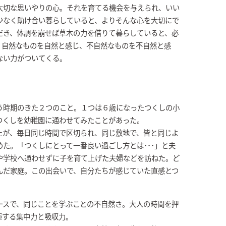
大切な思いやりの心。それを育てる機会を与えられ、いい
少なく助け合い暮らしていると、よりそんな心を大切にで
だき、体調を崩せば草木の力を借りて暮らしていると、必
、自然なものを自然と感じ、不自然なものを不自然と感
ない力がついてくる。
う時期のきた２つのこと。１つは６歳になったつくしの小
つくしを幼稚園に通わせてみたことがあった。
たが、毎日同じ時間で区切られ、同じ敷地で、皆と同じよ
た。「つくしにとって一番良い過ごし方とは･･･」と夫
や学校へ通わせずに子を育て上げた夫婦などを訪ねた。ど
んだ家庭。この出会いで、自分たちが感じていた直感とつ
ースで、同じことを学ぶことの不自然さ。大人の時間を押
揮する集中力と吸収力。