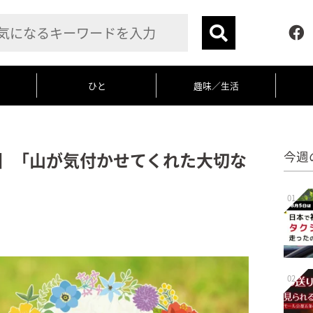
ひと
趣味／生活
6】「山が気付かせてくれた大切な
今週
01
02