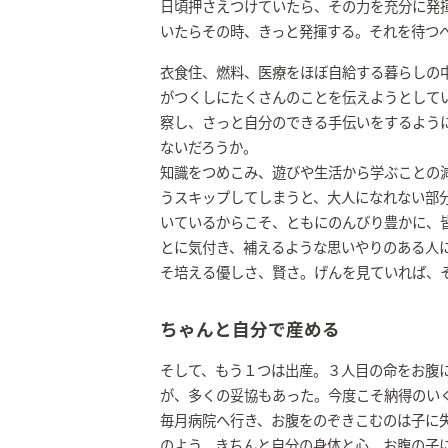
日頃押さえつけていたら、その力を充分に発
いたらその時、きっと発揮する。それを待つ
衣食住、燃料、医療をほぼ自給する暮らしの
がつくしにたくさんのことを伝えようとして
察し、さっと自分のできる手伝いをするよう
ないだろうか。
知識をつめこみ、遊びや生活から学ぶことの
うスキップしてしまうと、大人になれない部
いているからこそ、ともにのんびり豊かに、
とに気付き、補えるような思いやりのある人
そ培える優しさ、賢さ。げんを見ていれば、
ちゃんと自分で産める
そして、もう１つは出産。３人目の命をお腹
が、多くの妥協もあった。今度こそ納得のい
毎月病院へ行き、お腹をのぞきこむのは子に
のよう。きちんと自分の身体と心、お腹の子