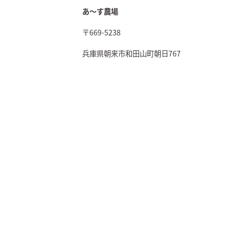
あ～す農場
〒669-5238
兵庫県朝来市和田山町朝日767