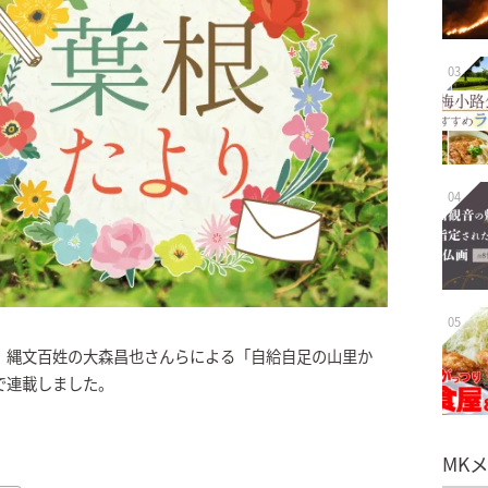
03
04
05
、縄文百姓の大森昌也さんらによる「自給自足の山里か
日まで連載しました。
MK