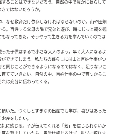
揮することはできないだろう。自然の中で豊かに暮らして
べきではないだろうか。
中、なぜ教育だけ依存しなければならないのか。山や田畑
いる。百姓する父母の隣で兄弟と遊び、時にじっと親を観
にもなってきた。そうやって生きる力を学んでいくのでは
減った子供はまるで小さな大人のよう。早く大人になるよ
分ができてしまう。私たちの暮らしには山と百姓仕事がつ
皆と同じことができるようになるのではなく、足りないこ
に育てていきたい。自然の中、百姓仕事の中で育つからこ
それは充分に伝わってくる。
に頂いた。つくしとすぎなの出産でも学び、喜びはあった
くお産をしたい。
失礼に感じる。子が伝えてくれる「気」を信じられないか
に耳を澄ましていたら、異常は感じるはず。科学に頼りす