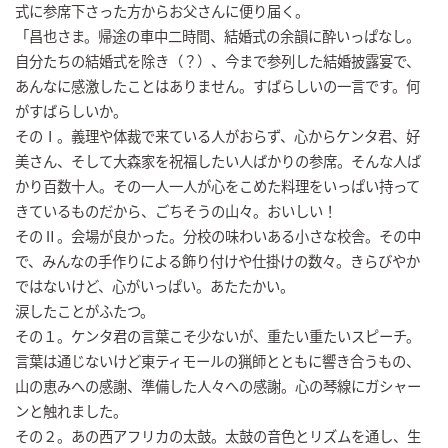
式に参席下さった方からお父さんに便り届く。
「昌也さま。帰途の車中二時間、結婚式の余韻に酔いっぱなし。
自分たちの結婚式を除き（？）、今まで参列した結婚披露宴で、
あんなに感激したことはありません。すばらしいの一言です。何
がすばらしいか。
そのⅠ。義理や体裁で来ている人がおらず、心からケンタ君、好
美さん、そして大森家を祝福したい人ばかりの参席。そんな人ば
かり百数十人。その一人一人が心をこめた料理をいっぱい持って
きているものだから、ごちそうの山々。おいしい！
そのⅡ。会場が良かった。分校の味わいある小さな校舎。その中
で、みんなの手作りによる飾り付けや仕掛けの数々。きらびやか
ではないけど、心がいっぱい。あたたかい。
涙したことがふたつ。
その１。ケンタ君の言葉こそ少ないが、重たい重たいスピーチ。
言葉は通じないけど東ティモールの猟師とともに響き合うもの、
山の恵みへの感謝、準備した人々への感謝。心の琴線にガシャー
ンと触れました。
その２。あの西アフリカの太鼓。太鼓の音色とリズムを通し、生