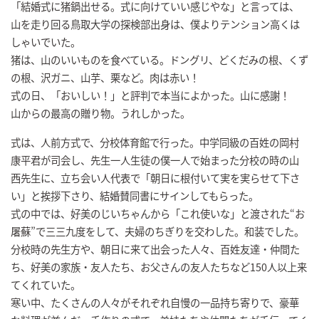
「結婚式に猪鍋出せる。式に向けていい感じやな」と言っては、
山を走り回る鳥取大学の探検部出身は、僕よりテンション高くは
しゃいでいた。
猪は、山のいいものを食べている。ドングリ、どくだみの根、くず
の根、沢ガニ、山芋、栗など。肉は赤い！
式の日、「おいしい！」と評判で本当によかった。山に感謝！
山からの最高の贈り物。うれしかった。
式は、人前方式で、分校体育館で行った。中学同級の百姓の岡村
康平君が司会し、先生一人生徒の僕一人で始まった分校の時の山
西先生に、立ち会い人代表で「朝日に根付いて実を実らせて下さ
い」と挨拶下さり、結婚賛同書にサインしてもらった。
式の中では、好美のじいちゃんから「これ使いな」と渡された“お
屠蘇”で三三九度をして、夫婦のちぎりを交わした。和装でした。
分校時の先生方や、朝日に来て出会った人々、百姓友達・仲間た
ち、好美の家族・友人たち、お父さんの友人たちなど150人以上来
てくれていた。
寒い中、たくさんの人々がそれぞれ自慢の一品持ち寄りで、豪華