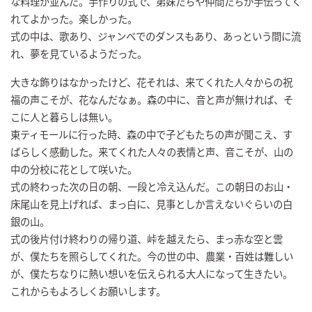
な料理が並んだ。手作りの式で、弟妹たちや仲間たちが手伝ってく
れてよかった。楽しかった。
式の中は、歌あり、ジャンベでのダンスもあり、あっという間に流
れ、夢を見ているようだった。
大きな飾りはなかったけど、花それは、来てくれた人々からの祝
福の声こそが、花なんだなぁ。森の中に、音と声が無ければ、そ
こに人と暮らしは無い。
東ティモールに行った時、森の中で子どもたちの声が聞こえ、す
ばらしく感動した。来てくれた人々の表情と声、音こそが、山の
中の分校に花として咲いた。
式の終わった次の日の朝、一段と冷え込んだ。この朝日のお山・
床尾山を見上げれば、まっ白に、見事としか言えないぐらいの白
銀の山。
式の後片付け終わりの帰り道、峠を越えたら、まっ赤な空と雲
が、僕たちを照らしてくれた。今の世の中、農業・百姓は難しい
が、僕たちなりに熱い想いを伝えられる大人になって生きたい。
これからもよろしくお願いします。