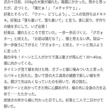
式の十日前、100㎏の大猪が捕れた。箱罠にかかった。熊かと思っ
たが、近づくと、「猪だぁ！」「メチャデケェ」。
好美とそろって、「ウァー、どうしよう」。二人の気持ちはドキド
キ。好美は「落ち着いて、落ち着いて」と言う。家に戻り、手作り
の槍を手にして、いざ出発！
好美は、離れたところで見ていた。一歩一歩近づくと、「グガォ
ホー」と吠えた。「お前は猪だな？」、猪と思えない声。奴は一
歩一歩後ろに下がると「グガォホー」と吠え、ドーンと飛ぶよう
に走った！
箱の中を！ドーンと三人がかりで運ぶ重さが飛んだ！30～40㎝、
僕に向かってくる。
タイミング見て槍を向けた時、ガブッと槍に噛みついたと思った
らバキィと折れた。急いで昔の大工道具の槍鉋で新しい槍を作
る。錆びて先は丸くなっていたのを研いで、再び挑む。
猪がドーンと向かってきた時に心臓めがけ、槍の先に全身の力を込
めて……たたかった。
炭焼きの斧から槍に代わった日でした。好美と二人で二日かけて
捌いた。