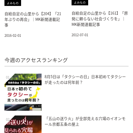
よみもの
よみもの
自給自足の山里から【161】「原
自給自足の山里から【204】「21
発に頼らない社会づくりを」｜
年ぶりの再会」｜MK新聞連載記
MK新聞連載記事
事
2012-07-01
2016-02-01
今週のアクセスランキング
8月5日は「タクシーの日」日本初めてタクシー
01
が走ったのは何年前？
「五山の送り火」が全部見える穴場のイオンモ
02
ール京都五条の屋上