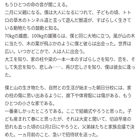
もうひとつの命の音が聞こえる。
二月に父親になる。僕は大人になるにつれて、子どもの頃、トト
ロの草木のトンネル道と言って遊んだ獣道が、すばらしく生きて
いる動物たちの鼓動と知る。
70㎏の雄鹿、100㎏の雄猪らは、僕と同じ大地に立つ。風が山の木
に当たり、木の葉が飛ぶかのように僕と彼らは出会った。世界は
広い。いつかどこかで、人は人に出会う。
大工を知り、家の柱や梁の一本一本のすばらしさを知り、恋を、そ
して失恋を知り、悲しみ……、再び恋しさを知り、僕は彼女に逢っ
た。
僕と山の生き物たち、自然との生活が始まった朝日分校には、家
の柱の傷に思い出あるように、廊下や体育館には傷がある、もう
ひとつの小さな家である。
一番楽しかったところである。ここで結婚式やろうと思った。子
ども産まれて春にと思ったが、それは大変と聞いて、切迫早産の
恐れも去った頃の12月2日にやろうと、父弟妹たちと家族会議で決
めた。一ヵ月前のこと、急いで招待状を送った。