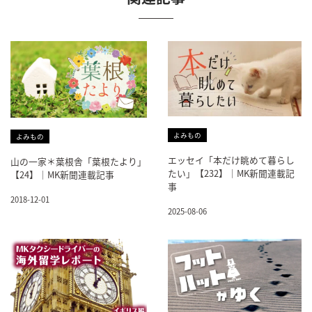
よみもの
よみもの
エッセイ「本だけ眺めて暮らし
山の一家＊葉根舎「葉根たより」
たい」【232】｜MK新聞連載記
【24】｜MK新聞連載記事
事
2018-12-01
2025-08-06