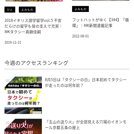
よみもの
ひと
よみもの
フットハットがゆく【344】「循
2018イギリス語学留学vol.5 不安
環」｜MK新聞連載記事
だらけの留学も皆の支えで充実｜
MKタクシー真鍋佳嗣
2022-08-01
2019-11-21
今週のアクセスランキング
8月5日は「タクシーの日」日本初めてタクシー
01
が走ったのは何年前？
「五山の送り火」が全部見える穴場のイオンモ
02
ール京都五条の屋上