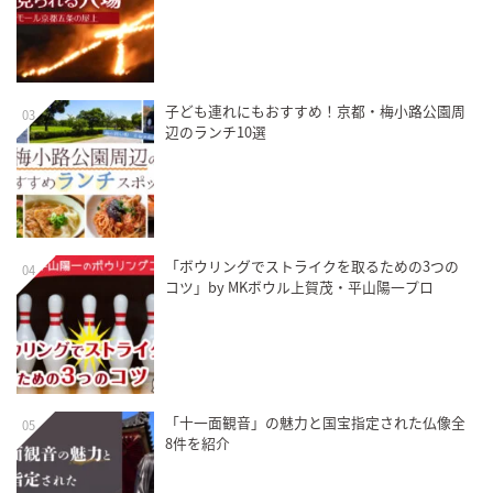
子ども連れにもおすすめ！京都・梅小路公園周
03
辺のランチ10選
「ボウリングでストライクを取るための3つの
04
コツ」by MKボウル上賀茂・平山陽一プロ
「十一面観音」の魅力と国宝指定された仏像全
05
8件を紹介