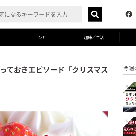
ひと
趣味／生活
っておきエピソード「クリスマス
今週
01
02