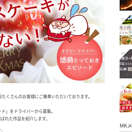
03
04
05
日たくさんのお客様にご乗車いただいております。
。
ード」をドライバーから募集。
選ばれた作品を紹介します。
MK
す。