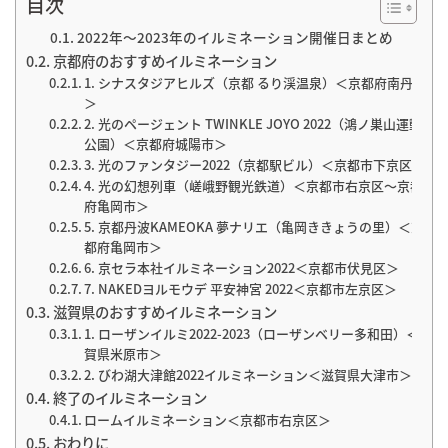
目次
2022年～2023年のイルミネーション開催日まとめ
京都府のおすすめイルミネーション
1. シナスタジアヒルズ（京都 るり渓温泉）＜京都府南丹市
＞
2. 光のページェント TWINKLE JOYO 2022（鴻ノ巣山運動
公園）＜京都府城陽市＞
3. 光のファンタジー2022（京都駅ビル）＜京都市下京区＞
4. 光の幻想列車（嵯峨野観光鉄道）＜京都市右京区～京都
府亀岡市＞
5. 京都丹波KAMEOKA 夢ナリエ（亀岡ききょうの里）＜京
都府亀岡市＞
6. 京セラ本社イルミネーション2022＜京都市伏見区＞
7. NAKEDヨルモウデ 平安神宮 2022＜京都市左京区＞
滋賀県のおすすめイルミネーション
1. ローザンイルミ2022-2023（ローザンベリー多和田）＜滋
賀県米原市＞
2. びわ湖大津館2022イルミネーション＜滋賀県大津市＞
終了のイルミネーション
ロームイルミネーション＜京都市右京区＞
おわりに