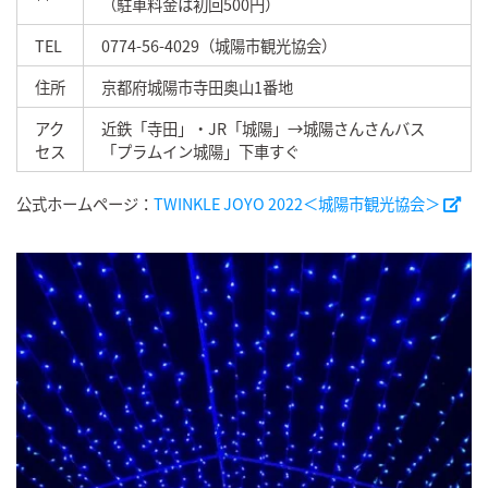
（駐車料金は初回500円）
TEL
0774-56-4029（城陽市観光協会）
住所
京都府城陽市寺田奥山1番地
アク
近鉄「寺田」・JR「城陽」→城陽さんさんバス
セス
「プラムイン城陽」下車すぐ
公式ホームページ：
TWINKLE JOYO 2022＜城陽市観光協会＞