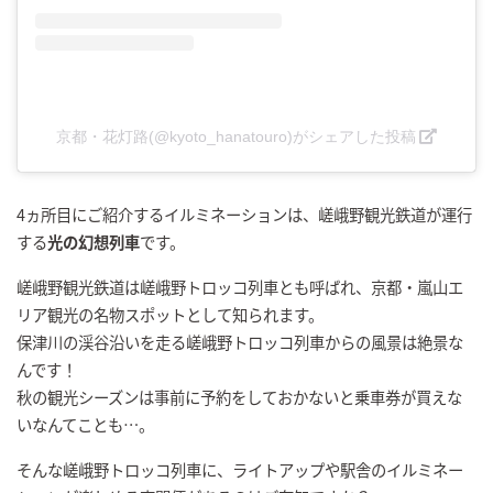
京都・花灯路(@kyoto_hanatouro)がシェアした投稿
4ヵ所目にご紹介するイルミネーションは、嵯峨野観光鉄道が運行
する
光の幻想列車
です。
嵯峨野観光鉄道は嵯峨野トロッコ列車とも呼ばれ、京都・嵐山エ
リア観光の名物スポットとして知られます。
保津川の渓谷沿いを走る嵯峨野トロッコ列車からの風景は絶景な
んです！
秋の観光シーズンは事前に予約をしておかないと乗車券が買えな
いなんてことも…。
そんな嵯峨野トロッコ列車に、ライトアップや駅舎のイルミネー