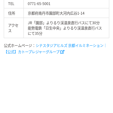
TEL
0771-65-5001
住所
京都府南丹市園部町大河内広谷1-14
JR「園部」よりるり渓温泉直行バスにて30分
アクセ
能勢電鉄「日生中央」よりるり渓温泉直行バス
ス
にて35分
公式ホームページ：
シナスタジアヒルズ 京都イルミネーション｜
【公式】カトープレジャーグループ