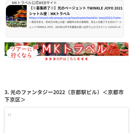
MKトラベル公式WEBサイト
【※募集終了※】光のページェント TWINKLE JOYO 2021
シャトル便｜MKトラベル
https://travel.mk-group.co.jp/tourkyoto/twinkle_joyo2021/?utm_source=media
～夜空を彩る、約60万の地上の星～城陽市の冬の風物詩、見る人を魅了する光のページ
ェントTWINKLE JOYO、2021年12月今年最後の思い出作りにロゴスランド (LOGOS LAN
D）へ！…
3. 光のファンタジー2022（京都駅ビル）＜京都市
下京区＞