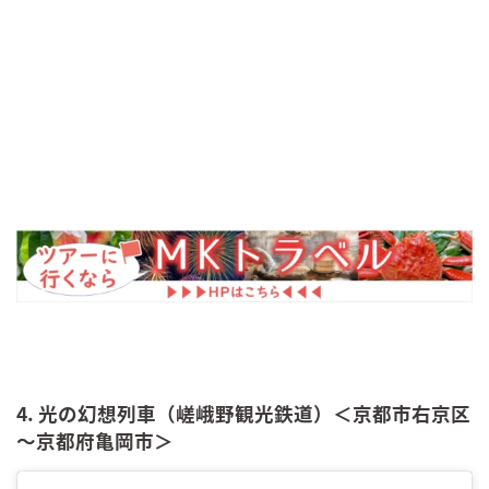
4. 光の幻想列車（嵯峨野観光鉄道）＜京都市右京区
～京都府亀岡市＞