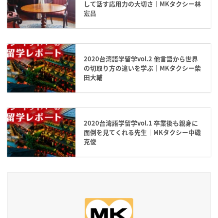
して話す応用力の大切さ｜MKタクシー林
宏昌
2020台湾語学留学vol.2 他言語から世界
の切取り方の違いを学ぶ｜MKタクシー柴
田大輔
2020台湾語学留学vol.1 卒業後も親身に
面倒を見てくれる先生｜MKタクシー中磯
克俊