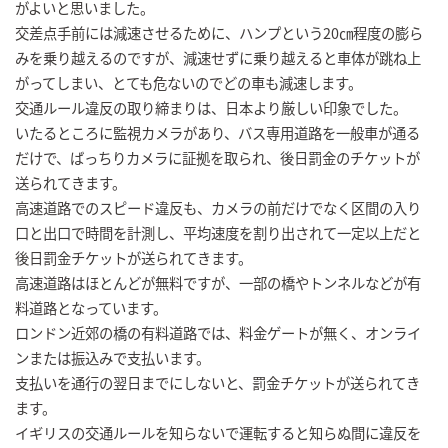
がよいと思いました。
交差点手前には減速させるために、ハンプという20㎝程度の膨ら
みを乗り越えるのですが、減速せずに乗り越えると車体が跳ね上
がってしまい、とても危ないのでどの車も減速します。
交通ルール違反の取り締まりは、日本より厳しい印象でした。
いたるところに監視カメラがあり、バス専用道路を一般車が通る
だけで、ばっちりカメラに証拠を取られ、後日罰金のチケットが
送られてきます。
高速道路でのスピード違反も、カメラの前だけでなく区間の入り
口と出口で時間を計測し、平均速度を割り出されて一定以上だと
後日罰金チケットが送られてきます。
高速道路はほとんどが無料ですが、一部の橋やトンネルなどが有
料道路となっています。
ロンドン近郊の橋の有料道路では、料金ゲートが無く、オンライ
ンまたは振込みで支払います。
支払いを通行の翌日までにしないと、罰金チケットが送られてき
ます。
イギリスの交通ルールを知らないで運転すると知らぬ間に違反を