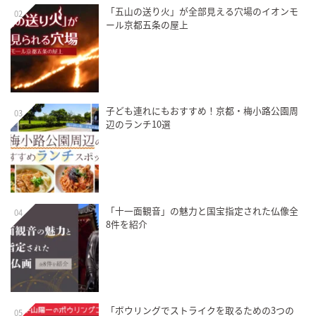
「五山の送り火」が全部見える穴場のイオンモ
02
ール京都五条の屋上
子ども連れにもおすすめ！京都・梅小路公園周
03
辺のランチ10選
「十一面観音」の魅力と国宝指定された仏像全
04
8件を紹介
「ボウリングでストライクを取るための3つの
05