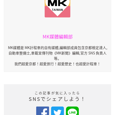
MK媒體編輯部
MK媒體是 MK計程車的自有媒體,編輯部成員包含京都檢定達人,
自動車整備士,車載宣傳刊物《MK新聞》編輯,官方 SNS 負責人
等。
我們超愛京都！超愛旅行！超愛歷史！也超愛計程車！
この記事が気に入ったら
SNSでシェアしよう！