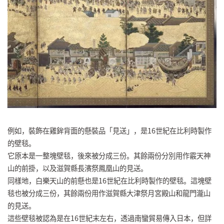
例如，裝飾在雞鉾背面的懸裝品「見送」，是16世紀在比利時製作
的壁毯。
它原本是一整塊壁毯，後來被分成三份。其餘兩份分別用作霰天神
山的前掛，以及滋賀縣長濱祭鳳凰山的見送。
同樣地，白樂天山的前懸也是16世紀在比利時製作的壁毯。這塊壁
毯也被分成三份，其餘兩份用作滋賀縣大津祭月宮殿山和龍門瀧山
的見送。
這些壁毯被認為是在16世紀末左右，透過南蠻貿易傳入日本，但詳