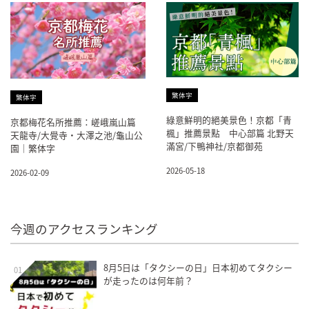
繁体字
繁体字
綠意鮮明的絕美景色！京都「青
京都梅花名所推薦：嵯峨嵐山篇
楓」推薦景點 中心部篇 北野天
天龍寺/大覺寺・大澤之池/龜山公
滿宮/下鴨神社/京都御苑
園｜繁体字
2026-05-18
2026-02-09
今週のアクセスランキング
8月5日は「タクシーの日」日本初めてタクシー
01
が走ったのは何年前？