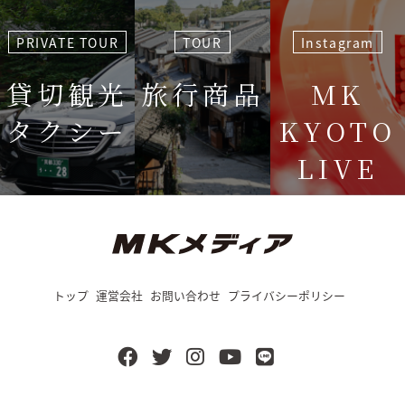
PRIVATE TOUR
TOUR
Instagram
貸切観光
旅行商品
MK
タクシー
KYOTO
LIVE
＜毎週＞ 木
12:15〜
トップ
運営会社
お問い合わせ
プライバシーポリシー