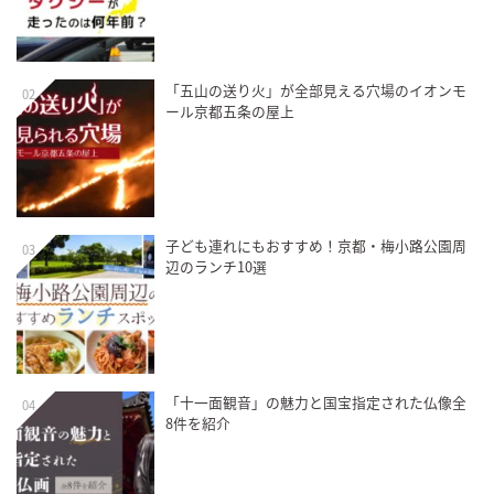
「五山の送り火」が全部見える穴場のイオンモ
02
ール京都五条の屋上
子ども連れにもおすすめ！京都・梅小路公園周
03
辺のランチ10選
「十一面観音」の魅力と国宝指定された仏像全
04
8件を紹介