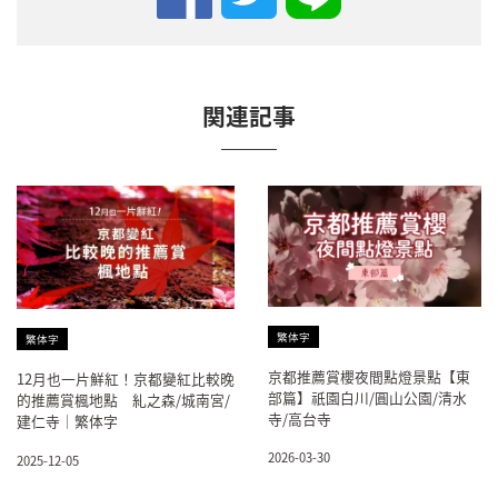
関連記事
繁体字
繁体字
京都推薦賞櫻夜間點燈景點【東
12月也一片鮮紅！京都變紅比較晚
部篇】祇園白川/圓山公園/清水
的推薦賞楓地點 糺之森/城南宮/
寺/高台寺
建仁寺｜繁体字
2026-03-30
2025-12-05