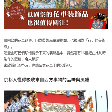
祇園祭的花車巡遊，因為裝飾品華麗絢爛，也被稱為「行走的美術
館」。
這些由町民們珍惜傳承下來的裝飾品中，竟然還有16世紀在比利時
製作的壁毯，令人驚訝。
來欣賞祇園祭時，也請留意花車上的裝飾品。
京都人懂得吸收來自西方事物的品味與風雅