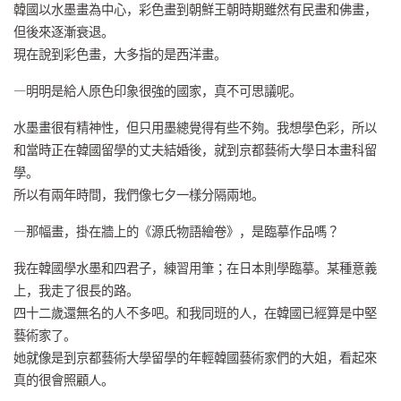
韓國以水墨畫為中心，彩色畫到朝鮮王朝時期雖然有民畫和佛畫，
但後來逐漸衰退。
現在說到彩色畫，大多指的是西洋畫。
—明明是給人原色印象很強的國家，真不可思議呢。
水墨畫很有精神性，但只用墨總覺得有些不夠。我想學色彩，所以
和當時正在韓國留學的丈夫結婚後，就到京都藝術大學日本畫科留
學。
所以有兩年時間，我們像七夕一樣分隔兩地。
—那幅畫，掛在牆上的《源氏物語繪卷》，是臨摹作品嗎？
我在韓國學水墨和四君子，練習用筆；在日本則學臨摹。某種意義
上，我走了很長的路。
四十二歲還無名的人不多吧。和我同班的人，在韓國已經算是中堅
藝術家了。
她就像是到京都藝術大學留學的年輕韓國藝術家們的大姐，看起來
真的很會照顧人。