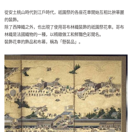
從安土桃山時代到江戶時代，祇園祭的各座花車開始互相比拚華麗
的裝飾。
除了西陣織之外，也出現了使用哥布林織裝飾的祇園祭花車。哥布
林織是法國織物的一種，以精緻做工和鮮豔色彩聞名。
裝飾花車的飾品和布幕，稱為「懸裝品」。