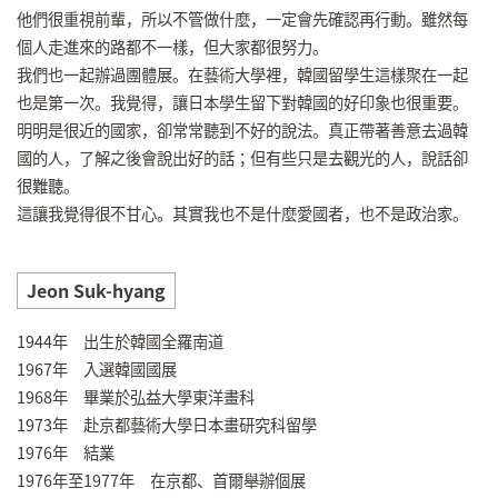
他們很重視前輩，所以不管做什麼，一定會先確認再行動。雖然每
個人走進來的路都不一樣，但大家都很努力。
我們也一起辦過團體展。在藝術大學裡，韓國留學生這樣聚在一起
也是第一次。我覺得，讓日本學生留下對韓國的好印象也很重要。
明明是很近的國家，卻常常聽到不好的說法。真正帶著善意去過韓
國的人，了解之後會說出好的話；但有些只是去觀光的人，說話卻
很難聽。
這讓我覺得很不甘心。其實我也不是什麼愛國者，也不是政治家。
Jeon Suk-hyang
1944年 出生於韓國全羅南道
1967年 入選韓國國展
1968年 畢業於弘益大學東洋畫科
1973年 赴京都藝術大學日本畫研究科留學
1976年 結業
1976年至1977年 在京都、首爾舉辦個展