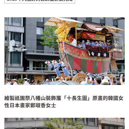
繪製祇園祭八幡山裝飾簾「十長生圖」原畫的韓國女
性日本畫家鄭琡香女士