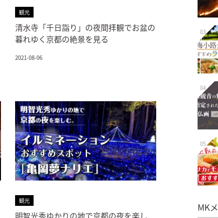
観光
清水寺「千日詣り」の夜間拝観でお盆の
03
暮れゆく京都の絶景を見る
2021-08-06
04
05
観光
MK
明智光秀ゆかりの地で京都の夜を楽し