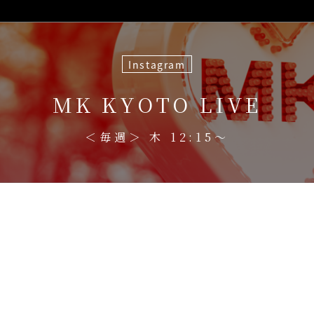
Instagram
MK KYOTO LIVE
＜毎週＞ 木 12:15〜