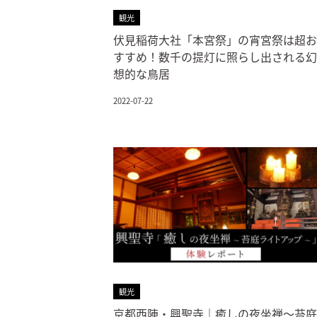
観光
伏見稲荷大社「本宮祭」の宵宮祭は超お
すすめ！数千の提灯に照らし出される幻
想的な鳥居
2022-07-22
観光
京都西陣・興聖寺｜癒しの夜坐禅～苔庭