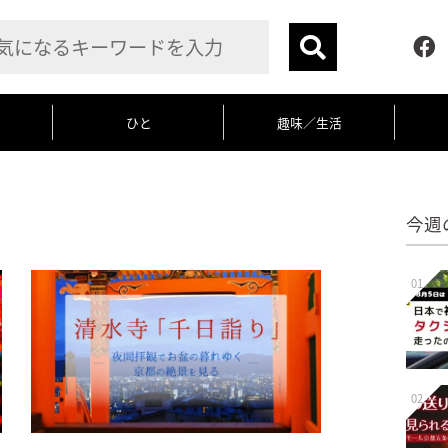
ひと
趣味／生活
今週
01
02