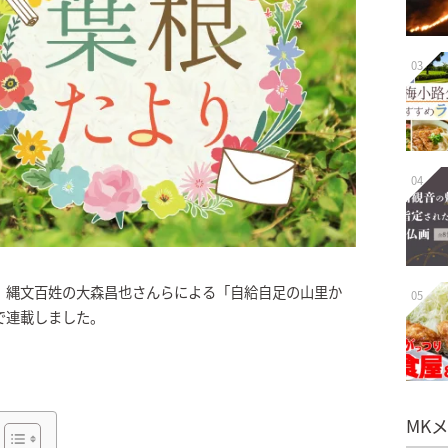
03
04
、縄文百姓の大森昌也さんらによる「自給自足の山里か
05
日まで連載しました。
MK