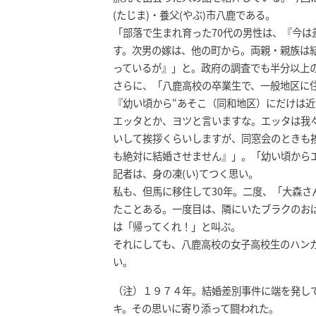
(たじま)・養父(やぶ)市八鹿である。
「部落で生まれ育った70代の男性は、『今は
す。次男の嫁は、他の町から。両親・親族は
っているが』」と。政府の調査でも半分以上
さらに、「八鹿高校の卒業生で、一般地区に
『幼い頃から“あそこ（同和地区）にだけは近
エッタとか、ヨツと言いますな。エッタは我
いして挨拶くらいしますが、同窓会のときも
も絶対に結婚させません』」。「幼い頃から
記者は、身の凍(い)てつく思い。
私も、但馬に移住して30年。二度、「大森さ
たことある。一度目は、隣にいたブラクのお
は「帰ってくれ！」と叫ぶ。
それにしても、八鹿高校の女子高校生のハン
い。
（注）１９７４年。結婚差別事件に端を発し
キ。その思いに寄り添って闘われた。