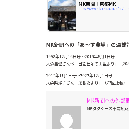
MK新聞｜京都MK
https://www.mk-group.co.jp/np/?u
MK新聞への「あ～す農場」の連載
1998年12月16日号～2016年6月1日号
大森昌也さん他「自給自足の山里より」（20
2017年1月1日号～2022年12月1日号
大森梨沙子さん「葉根たより」（72回連載）
MK新聞への外部
MKタクシーの車載広