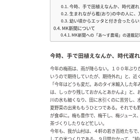
今時、手で田植えなんか、時代遅れ
生まれながら檻(おり)の中の人に、
幼い頃からエッタと付き合ったらい
MK新聞について
MK新聞への「あ～す農場」の連載記
今時、手で田植えなんか、時代遅れ
今年の梅雨は、雨が降らない。１００年ぶりか
いうので期待していたが、期待外れ」と、近
「今年はどうも変だ。あのタイ米輸入した年
は、しっかり残しておかんとあかんよ」と、
川の水も細くなり、田に水引くのに苦労し、
夏野菜の出来ももうひとつである。それでも
が食卓に。梅も豊作で、梅干し、梅ジュース
茶づくりしたりなど忙しい。
今年も、我が山村は、４軒の若き百姓たちで、
しての米つくりである。９日間かかって、“結(