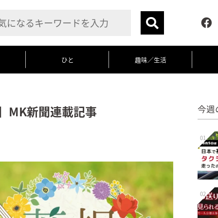
ひと
趣味／生活
】MK新聞連載記事
今週
01
02