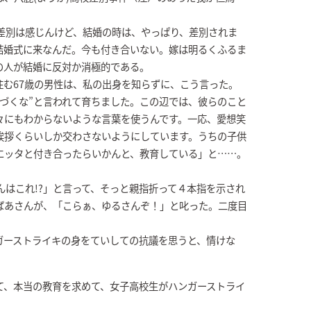
差別は感じんけど、結婚の時は、やっぱり、差別されま
結婚式に来なんだ。今も付き合いない。嫁は明るくふるま
の人が結婚に反対か消極的である。
住む67歳の男性は、私の出身を知らずに、こう言った。
づくな”と言われて育ちました。この辺では、彼らのこと
々にもわからないような言葉を使うんです。一応、愛想笑
挨拶くらいしか交わさないようにしています。うちの子供
エッタと付き合ったらいかんと、教育している」と……。
んはこれ!?」と言って、そっと親指折って４本指を示され
ばあさんが、「こらぁ、ゆるさんぞ！」と叱った。二度目
ガーストライキの身をていしての抗議を思うと、情けな
て、本当の教育を求めて、女子高校生がハンガーストライ