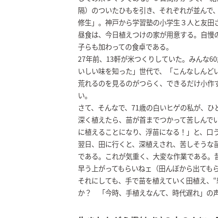
隔）のついたひもを引き、それぞれが並んで
修生」。神戸から学習塾の小学生３人と友田
昼食は、今日植えつけの家が用意する。自慢の
子らも加わっての食卓である。
27年前、13軒が米つくりしていた。みんな
いしい味を知った」世代で、「こんなしんど
荒れるのを見るのがつらく、できるだけ小作
い。
さて、そんなで、71歳の白いヒゲの私が、ひ
深く植えたら、苗が首までつかって苦しんで
に植えることになり、浮苗になる！」と、口
翌日、田に行くと、深植えされ、苦しそうな
である。これが気重く、大変な作業である。
早う上がってもらいねェ（田んぼから出ても
それにしても、手で苗を植えていく田植え、“
か？ 「今時、手植えなんて、時代遅れ」の