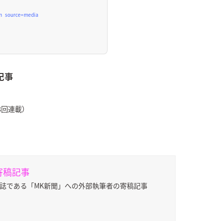
tm_source=media
記事
8回連載）
寄稿記事
報誌である「MK新聞」への外部執筆者の寄稿記事