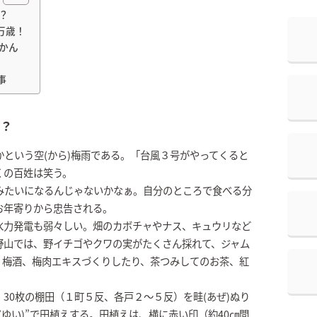
？
万歳！
かん
事
？
という空(から)梅雨である。「台風３号がやってくると
くの百姓は笑う。
みたいになるんじゃないかなぁ。自分のところで食べる分
お年寄りから忠告される。
水力発電も弱々しい。畑のカボチャやナス、キュウリなど
野山では、野イチゴやクワの実がたくさん採れて、ジャム
、梅酒、梅肉エキスづくりしたり、茶つみしてのお茶、紅
30枚の棚田（１町５反、各戸２～５反）を畦(あぜ)ぬり
ゆい)”で田植えする。田植えは、横に赤い印（約40㎝間