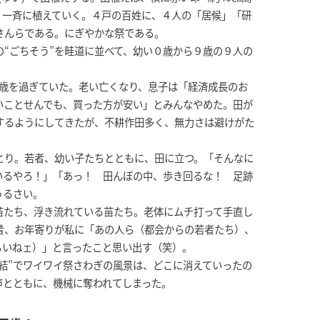
、一斉に植えていく。４戸の百姓に、４人の「居候」「研
さんらである。にぎやかな祭である。
“ごちそう”を畦道に並べて、幼い０歳から９歳の９人の
60歳を過ぎていた。老い亡くなり、息子は「経済成長のお
いことせんでも、買った方が安い」とみんなやめた。田が
するようにしてきたが、不耕作田多く、無力さは避けがた
とり。若者、幼い子たちとともに、田に立つ。「そんなに
いるやろ！」「あっ！ 田んぼの中、歩き回るな！ 足跡
うるさい。
苗たち、浮き流れている苗たち。老体にムチ打って手直し
昔、お年寄りが私に「あの人ら（都会からの若者たち）、
らいねェ）」と言ったこと思い出す（笑）。
結”でワイワイ祭さわぎの風景は、どこに消えていったの
声とともに、機械に奪われてしまった。