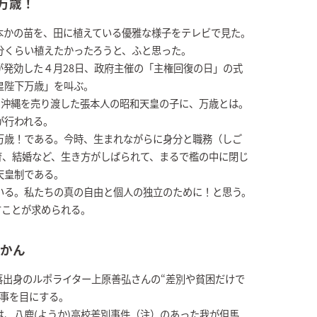
万歳！
本かの苗を、田に植えている優雅な様子をテレビで見た。
分くらい植えたかったろうと、ふと思った。
が発効した４月28日、政府主催の「主権回復の日」の式
皇陛下万歳」を叫ぶ。
に沖縄を売り渡した張本人の昭和天皇の子に、万歳とは。
が行われる。
万歳！である。今時、生まれながらに身分と職務（しご
育、結婚など、生き方がしばられて、まるで檻の中に閉じ
天皇制である。
いる。私たちの真の自由と個人の独立のために！と思う。
すことが求められる。
かん
落出身のルポライター上原善弘さんの“差別や貧困だけで
記事を目にする。
、八鹿(ようか)高校差別事件（注）のあった我が但馬