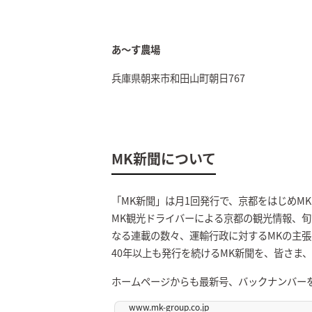
あ～す農場
兵庫県朝来市和田山町朝日767
MK新聞について
「MK新聞」は月1回発行で、京都をはじめM
MK観光ドライバーによる京都の観光情報、旬
なる連載の数々、運輸行政に対するMKの主
40年以上も発行を続けるMK新聞を、皆さま
ホームページからも最新号、バックナンバー
www.mk-group.co.jp