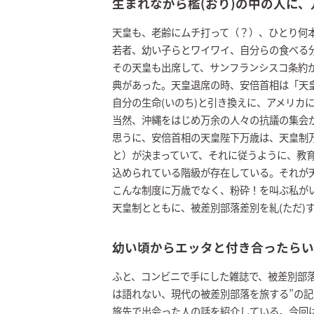
生まれながら檻(おり)の中の人に、
天皇も、老齢にムチ打って（？）、ひとり何
若者、幼い子らとワイワイ、自分らの食べる
その天皇も出席して、サンフランシスコ条約
典があった。天皇退席の時、安倍首相は「天
自分の生命(いのち)と引き換えに、アメリカ
当然、沖縄をはじめ万余の人々の抗議の集会
思うに、安倍首相の天皇陛下万歳は、天皇制
と）が決まっていて、それに従うように、教
込められている階級が存在している。それが
こんな制度に万歳でなく、粉砕！を叫ぶ私が
天皇制とともに、被差別部落差別を糺(ただ)
幼い頃からエッタと付き合ったらい
ふと、コンビニで手にした雑誌で、被差別部
は語れない、現代の被差別部落を旅する”の
旅先で出会った人の話を紹介している。今回は