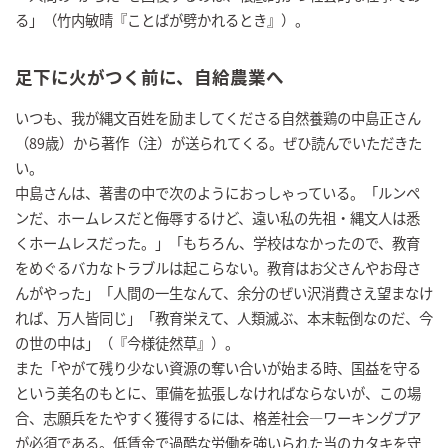
る」（竹内敏晴『ことばが劈かれるとき』）。
足下に火がつく前に、自給農業へ
いつも、我が縄文百姓を励ましてくださる自然養鶏の中島正さん
（89歳）から著作（注）が送られてくる。ぜひ読んでいただきた
い。
中島さんは、著書の中で次のようにおっしゃっている。「ルンペ
ンだ、ホームレスだと侮辱するけど、遠い私の先祖・縄文人は悉
くホームレスだった。」「もちろん、学校はなかったので、教育
をめぐるバカなトラブルは起こらない。教育はお父さんやお母さ
んがやった」「人間の一生なんて、余分のぜい沢消費さえ望まなけ
れば、万人皆同じ」「教育栄えて、人類滅ぶ、本末転倒なのだ、今
の世の中は」（『今様徒然草』）。
また「やがて残り少ない資源の奪い合いが始まる時、国益を守る
という美名のもとに、軍備を拡張しなければならないが、この場
合、志願兵をたやすく獲得するには、格差社会―ワーキングプア
が必須である。低賃金で過酷な労働を強いられた当のカタキを守