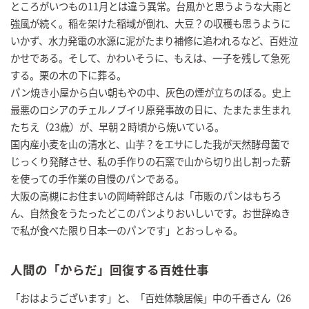
ところがいつもの11月とは違う異常。台風かと思うような大雨と
強風が続く。稲を架けた稲域が倒れ、大豆？の収穫も思うように
いかず、水力発電の水源に泥がたまり補修に追われるなど、百姓泣
かせである。そして、かわいそうに、もえは、一子を残して急死
する。栗の木の下に葬る。
パン焼き小屋から白い朝もやの中、灰色の煙が立ちのぼる。史上
最悪のロシアのチェルノブイリ原発事故の日に、たまたま生まれ
たちえ（23歳）が、早朝２時頃から焼いている。
国内産小麦を山の清水と、山芋？をエサにした我が天然酵母菌で
じっくり発酵させ、私の手作りの石窯で山から切り出し割った薪
を使っての手作業の自慢のパンである。
大阪の高槻にお住まいの岡崎幹郎さんは「市販のパンはもちろ
ん、自然食をうたったどこのパンよりおいしいです。お世辞ぬき
で私が食べた限り日本一のパンです」とおっしゃる。
人間の「からだ」回復する百姓仕事
「おはようございます」と、「百姓体験居候」中の千香さん（26