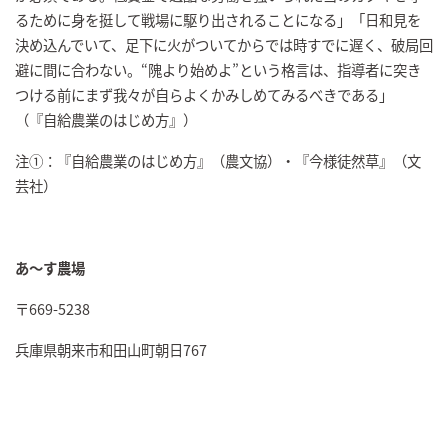
るために身を挺して戦場に駆り出されることになる」「日和見を
決め込んでいて、足下に火がついてからでは時すでに遅く、破局回
避に間に合わない。“隗より始めよ”という格言は、指導者に突き
つける前にまず我々が自らよくかみしめてみるべきである」
（『自給農業のはじめ方』）
注①：『自給農業のはじめ方』（農文協）・『今様徒然草』（文
芸社）
あ～す農場
〒669-5238
兵庫県朝来市和田山町朝日767