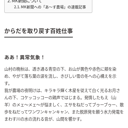
MK新聞について
MK新聞への「あ～す農場」の連載記事
からだを取り戻す百姓仕事
ああ！異常気象！
山村の晩秋は、透き通る青空の下、お山が黄色や赤色に頬を染
め、やがて落ち葉の涙を流し、きびしい雪の冬への心構えを示
す。
我が農場の夜明けは、キラキラ輝く木星を従えて白く光るお月さ
んの下、コケッコッコーの鶏声ではじまる。発情したもえ（山
羊）のメェ～メェ～が悩ましく、エサをねだってブゥーブゥー、散
歩をねだってワンワンキャンキャン、また脱原発を願う水力発電を
まわす川の水の流れる音が、山間を響かす。