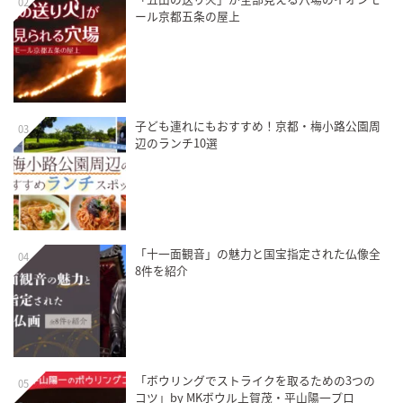
02
ール京都五条の屋上
子ども連れにもおすすめ！京都・梅小路公園周
03
辺のランチ10選
「十一面観音」の魅力と国宝指定された仏像全
04
8件を紹介
「ボウリングでストライクを取るための3つの
05
コツ」by MKボウル上賀茂・平山陽一プロ