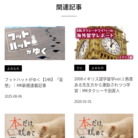
関連記事
ひと
よみもの
よみもの
2008イギリス語学留学vol.1 熱意
フットハットがゆく【146】「妄
ある先生方から激励されつつ学
想」｜MK新聞連載記事
習｜MKタクシー千田直人
2025-08-06
2020-01-01