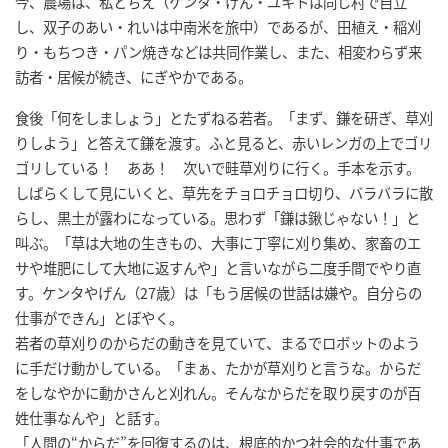
今、農場は、私とちえ（ケンタ・げん・ユキトは同じ村で自立
し、双子のあい・れいは中南米を旅中）であるが、田植え・稲刈
り・もちつき・パン焼きなどは共同作業し、また、相変わらず来
訪者・居候が続き、にぎやかである。
食後「何をしましょう」とたずねる若者。「まず、鎌を研ぎ、草刈
りしよう」と答えて鎌を渡す。ふと見ると、赤いレンガの上でゴリ
ゴリしている！ ああ！ 次いで畦草刈りに行く。手本を示す。
しばらくして見にいくと、草先をチョロチョロ切り、バラバラに散
らし、黒土が露わになっている。思わず「鎌は鍬じゃない！」と
叫ぶ。「草は大地の生きもの、大事に丁寧に刈り集め、家畜のエ
サや堆肥にして大地に返すんや」と言いながら二度手間でやり直
す。ケンタやげん（27歳）は「もう居候の世話は嫌や。自分らの
仕事ができん」とぼやく。
若者の草刈りのからだの動きを見ていて、まるでロボットのよう
に手だけ動かしている。「まぁ、たかが草刈りと言うな。からだ
をしなやかに動かさんと刈れん。そんなからだを取り戻すのが百
姓仕事なんや」と話す。
「人間の“からだ”を回復するのは、根底的かつ社会的な仕事であ