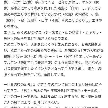
歳）・浩君（27歳）が起きてくる。２年間居候し、ケンタ（30
歳）が中心になって廃屋を修理した隣家に「自立」し、近くで３
頭の牛のエサやり世話している河野君（40歳）の指導の下、鶏
（60羽）・豚（２頭）・山羊（４頭）らのエサづくりし、エサや
りをする。
エサは、近くのJAのクズ小麦・米ヌカ・山の腐葉土・カキガラ・
魚粉・残飯らを混ぜ発酵させたものである。
このエサを食べ、大地をほじくり泥まみれになり、太陽の陽を浴
び、風に当たっての家畜たちの糞尿は、農場800m上方の大規模養
鶏場（40万～50万羽）関西ポートリー（旧アサダエッグ―鳥イン
フルエンザ騒動で会長夫婦自死）のような悪臭無く、我がバイオ
ガス装置で発生したメタンガスとなって台所で活躍し、また、液
肥となって田畑を生かす。循環している。
一仕事の後の朝食は、焼きたてのパンに毎年夏１ヵ月研修しにや
ってきて、「第２・第３のあ～す農場を目指す東ティモールの百
姓」のコーヒーである。私は食卓には同席するが、故・甲田光雄
さんの教えにより、朝食はとらない。