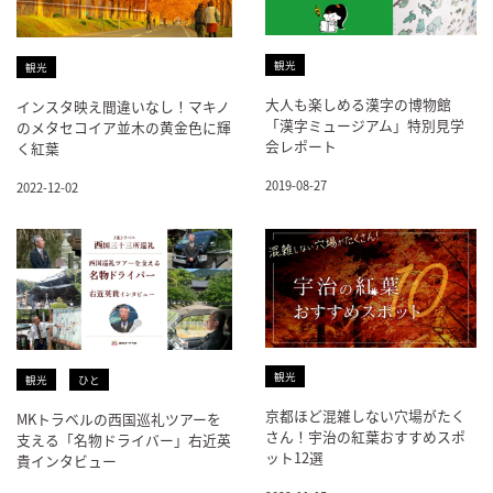
観光
観光
大人も楽しめる漢字の博物館
インスタ映え間違いなし！マキノ
「漢字ミュージアム」特別見学
のメタセコイア並木の黄金色に輝
会レポート
く紅葉
2019-08-27
2022-12-02
観光
観光
ひと
京都ほど混雑しない穴場がたく
MKトラベルの西国巡礼ツアーを
さん！宇治の紅葉おすすめスポ
支える「名物ドライバー」右近英
ット12選
貴インタビュー