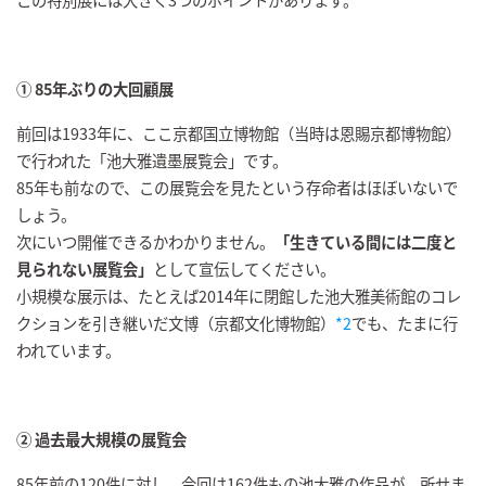
① 85年ぶりの大回顧展
前回は1933年に、ここ京都国立博物館（当時は恩賜京都博物館）
で行われた「池大雅遺墨展覧会」です。
85年も前なので、この展覧会を見たという存命者はほぼいないで
しょう。
次にいつ開催できるかわかりません。
「生きている間には二度と
見られない展覧会」
として宣伝してください。
小規模な展示は、たとえば2014年に閉館した池大雅美術館のコレ
クションを引き継いだ文博（京都文化博物館）
*2
でも、たまに行
われています。
② 過去最大規模の展覧会
85年前の120件に対し、今回は162件もの池大雅の作品が、所せま