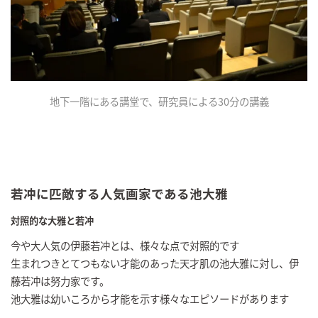
地下一階にある講堂で、研究員による30分の講義
若冲に匹敵する人気画家である池大雅
対照的な大雅と若冲
今や大人気の伊藤若冲とは、様々な点で対照的です
生まれつきとてつもない才能のあった天才肌の池大雅に対し、伊
藤若冲は努力家です。
池大雅は幼いころから才能を示す様々なエピソードがあります