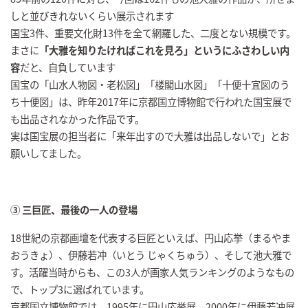
しと並びきれないくらい展示されます
国宝3件、重要文化財13件を全て網羅した、二度とない規模です。
まさに
「大雅を知りたければこれを見ろ」というにふさわしい内
容
だと、自負しています
国宝の「山水人物図・老松図」「楼閣山水図」「十便十宜図のう
ち十便図」は、昨年2017年に京都国立博物館で行われた国宝展で
も出品されなかった作品です。
実は国宝展の担当者に「来年出すので大雅は出品しないで」とお
願いしてました。
③ 三巨匠、最後の一人の登場
18世紀の京都画壇を代表する巨匠といえば、円山応挙（まるやま
おうきょ）、伊藤若冲（いとう じゃくちゅう）、そして池大雅で
す。活躍当時からも、この3人が画家人気ランキングのようなもの
で、トップ3に選ばれています。
京都国立博物館では、1995年に円山応挙展、2000年に伊藤若冲展