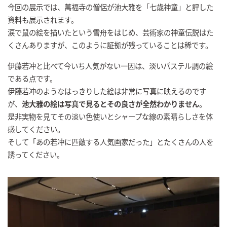
今回の展示では、萬福寺の僧侶が池大雅を「七歳神童」と評した
資料も展示されます。
涙で鼠の絵を描いたという雪舟をはじめ、芸術家の神童伝説はた
くさんありますが、このように証拠が残っていることは稀です。
伊藤若冲と比べて今いち人気がない一因は、淡いパステル調の絵
である点です。
伊藤若冲のようなはっきりした絵は非常に写真に映えるのです
が、
池大雅の絵は写真で見るとその良さが全然わかりません
。
是非実物を見てその淡い色使いとシャープな線の素晴らしさを体
感してください。
そして「あの若冲に匹敵する人気画家だった」とたくさんの人を
誘ってください。