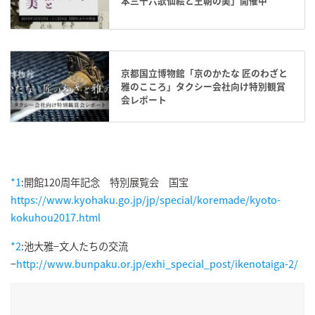
本三十六歌仙絵と王朝の美」開催中
京都国立博物館「京のかたな 匠のわざと
雅のこころ」タクシー会社向け特別観賞
会レポート
*1
:
開館120周年記念 特別展覧会 国宝
https://www.kyohaku.go.jp/jp/special/koremade/kyoto-
kokuhou2017.html
*2
:
池大雅−文人たちの交流
−
http://www.bunpaku.or.jp/exhi_special_post/ikenotaiga-2/