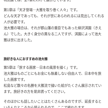
第1章は「天才登場―大雅を取り巻く人々」です。
どんな天才であっても、それが世にあらわれるには見出してくれる
人が必要です。
池大雅の場合は、それが郡山藩の重臣でもあった柳沢淇園（きえ
ん）でした。大きく身分の異なる二人ですが、淇園によって池大
雅は世に出ました。
旅好きな人におすすめの池大雅
第5章は「旅する画家―日本の風景を描く」です。
池大雅はものごとにもお金にも執着しない自由人で、日本中を旅
した画家です。
松島など数々の名勝を大雅流で描いた絵がたくさん展示されてい
ます。旅好きの方を是非誘ってください。
そのほかにも話したいことはたくさんあるのですが、延長すると
いろんなところから怒られるので、ここで終わります。