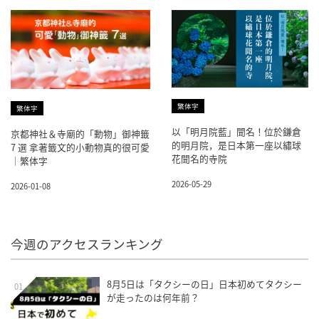
繁体字
繁体字
以「明月院藍」聞名！位於鎌倉
京都神社＆寺廟的「動物」御神籤
的明月院，是日本第一座以繡球
7 選 拿著籤文的小動物真的很可愛
花聞名的寺院
｜繁体字
2026-05-29
2026-01-08
今週のアクセスランキング
8月5日は「タクシーの日」日本初めてタクシー
01
が走ったのは何年前？