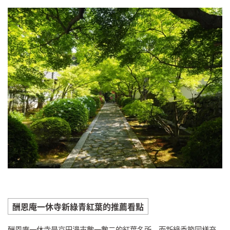
酬恩庵一休寺新綠青紅葉的推薦看點
酬恩庵一休寺是京田邊市數一數二的紅葉名所，而新綠季節同樣充