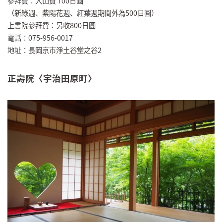
參拜費：入山費 700日圓
（新綠週、紫陽花週、紅葉週期間外為500日圓）
上書院參拜費：另收800日圓
電話：075-956-0017
地址：長岡京市淨土谷堂之谷2
正壽院〈宇治田原町〉