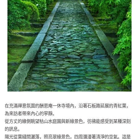
在充滿禪意氛圍的酬恩庵一休寺境內，沿著石板路延展的青紅葉，
為來訪者帶來內心的寧靜。
從方丈的緣側眺望枯山水庭園與新綠景色，彷彿能感受到某種深刻
的訊息。
陽光從葉縫間灑落，照亮翠綠景色，四周瀰漫著清淨的空氣。這是