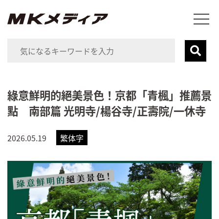
綠意鮮明的絕美景色！京都「青楓」推薦景
點 南部篇 光明寺/楊谷寺/正壽院/一休寺
2026.05.19
繁体字