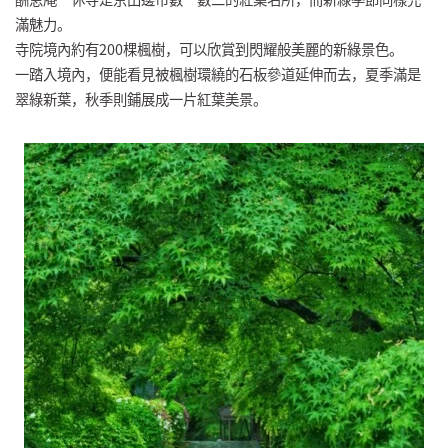
滿魅力。
寺院境內約有200棵楓樹，可以欣賞到閃耀般美麗的新綠景色。
一踏入境內，便能看見被楓樹環繞的石板參道延伸而去，夏季滿是
翠綠新葉，秋季則鋪展成一片紅葉美景。