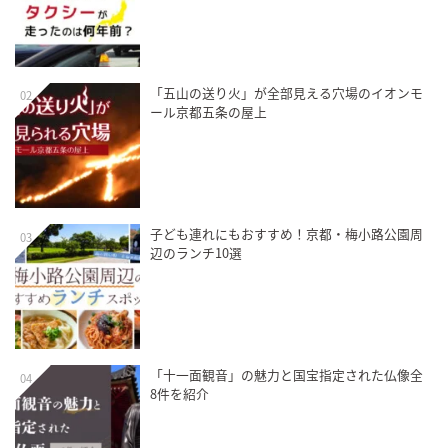
「五山の送り火」が全部見える穴場のイオンモ
02
ール京都五条の屋上
子ども連れにもおすすめ！京都・梅小路公園周
03
辺のランチ10選
「十一面観音」の魅力と国宝指定された仏像全
04
8件を紹介