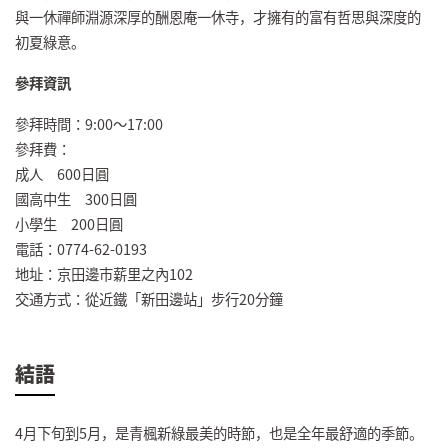
與一休禪師淵源深厚的酬恩庵一休寺，才擁有的富有哲思與深度的
初夏綠意。
參拜資訊
參拜時間：9:00～17:00
參拜費：
成人 600日圓
國高中生 300日圓
小學生 200日圓
電話：0774-62-0193
地址：京田邊市薪里之內102
交通方式：從近鐵「新田邊站」步行20分鐘
結語
4月下旬到5月，是青楓新綠最美的時節，也是全年最舒適的季節。