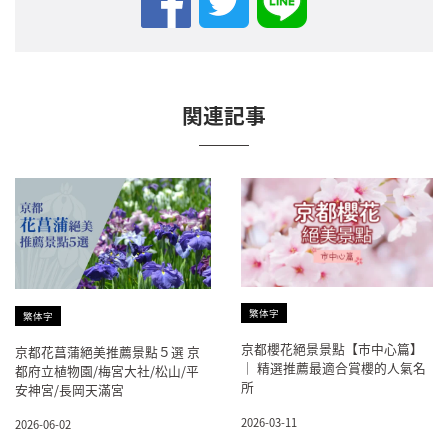
関連記事
繁体字
繁体字
京都櫻花絕景景點【市中心篇】
京都花菖蒲絕美推薦景點５選 京
｜ 精選推薦最適合賞櫻的人氣名
都府立植物園/梅宮大社/松山/平
所
安神宮/長岡天滿宮
2026-03-11
2026-06-02