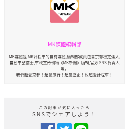
MK媒體編輯部
MK媒體是 MK計程車的自有媒體,編輯部成員包含京都檢定達人,
自動車整備士,車載宣傳刊物《MK新聞》編輯,官方 SNS 負責人
等。
我們超愛京都！超愛旅行！超愛歷史！也超愛計程車！
この記事が気に入ったら
SNSでシェアしよう！