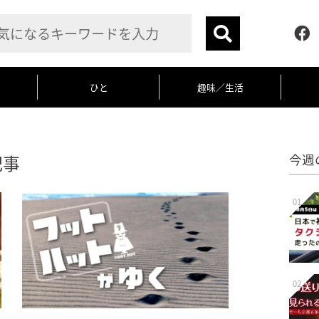
ひと
趣味／生活
記事
今週
01
02