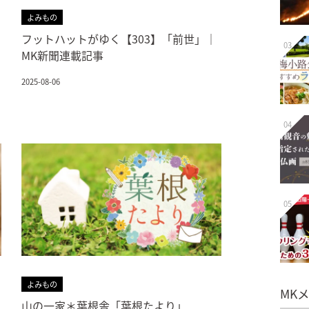
よみもの
フットハットがゆく【303】「前世」｜
03
MK新聞連載記事
2025-08-06
04
05
よみもの
MK
山の一家＊葉根舎「葉根たより」