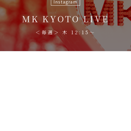
Instagram
MK KYOTO LIVE
＜毎週＞ 木 12:15〜