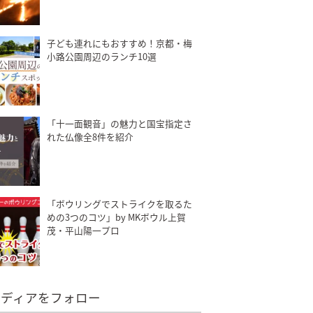
子ども連れにもおすすめ！京都・梅
小路公園周辺のランチ10選
「十一面観音」の魅力と国宝指定さ
れた仏像全8件を紹介
「ボウリングでストライクを取るた
めの3つのコツ」by MKボウル上賀
茂・平山陽一プロ
メディアをフォロー