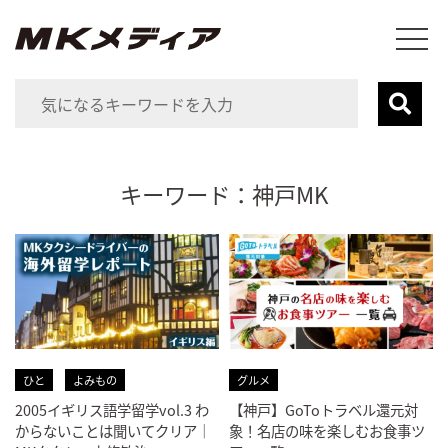
キーワード：神戸MK
ひと
よみもの
グルメ
2005イギリス語学留学vol.3 わ
【神戸】GoToトラベル還元対
からないことは聞いてクリア｜
象！名店の味を楽しむお食事ツ