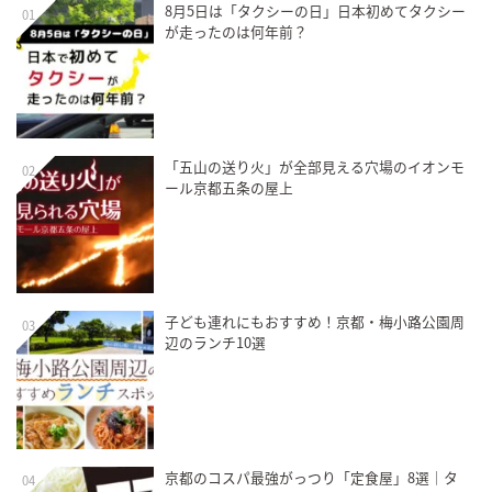
8月5日は「タクシーの日」日本初めてタクシー
01
が走ったのは何年前？
「五山の送り火」が全部見える穴場のイオンモ
02
ール京都五条の屋上
子ども連れにもおすすめ！京都・梅小路公園周
03
辺のランチ10選
京都のコスパ最強がっつり「定食屋」8選｜タ
04